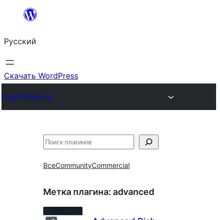
Перейти
к
Русский
содержимому
Скачать WordPress
Plugin Directory
Поиск
Все
Community
Commercial
Метка плагина:
advanced