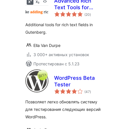
Advanced Rich
Text Tools for
общий
Gutenberg
(20
)
рейтинг
Additional tools for rich text fields in
Gutenberg.
Ella Van Durpe
3 000+ активных установок
Протестирован с 5.1.23
WordPress Beta
Tester
общий
(47
)
рейтинг
Позволяет легко обновлять систему
для тестирования следующих версий
WordPress.