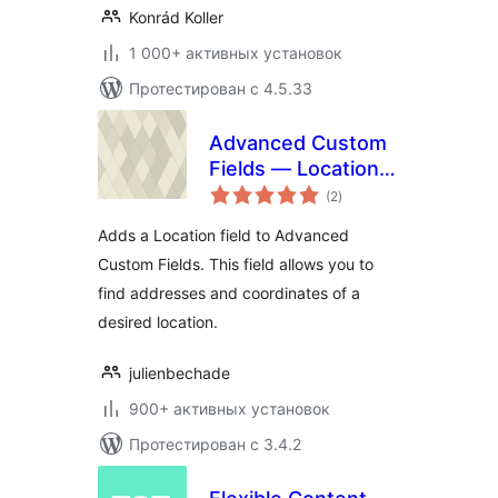
Konrád Koller
1 000+ активных установок
Протестирован с 4.5.33
Advanced Custom
Fields — Location
общий
Field add-on
(2
)
рейтинг
Adds a Location field to Advanced
Custom Fields. This field allows you to
find addresses and coordinates of a
desired location.
julienbechade
900+ активных установок
Протестирован с 3.4.2