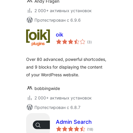
Andy Fragen
2 000+ активных установок
Протестирован с 6.9.6
oik
общий
(3
)
рейтинг
Over 80 advanced, powerful shortcodes,
and 9 blocks for displaying the content
of your WordPress website.
bobbingwide
2 000+ активных установок
Протестирован с 6.8.7
Admin Search
общий
(18
)
рейтинг