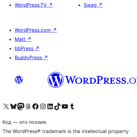
WordPress.TV
↗
Swag
↗
WordPress.com
↗
Matt
↗
bbPress
↗
BuddyPress
↗
Посетите нас в X (ранее Twitter)
Посетите нашу учётную запись в Bluesky
Посетите нашу ленту в Mastodon
Посетите нашу учётную запись в Threads
Посетите нашу страницу на Facebook
Посетите наш Instagram
Посетите нашу страницу в LinkedIn
Посетите нашу учётную запись в TikTok
Посетите наш канал YouTube
Посетите нашу учётную запись в Tumblr
Код — это поэзия.
The WordPress® trademark is the intellectual property