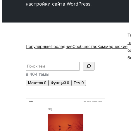
настройки сайта WordPress.
Т
н
Популярные
Последние
Сообщество
Коммерческие
о
б
Поиск
8 404 темы
Макетов
0
Функций
0
Тем
0