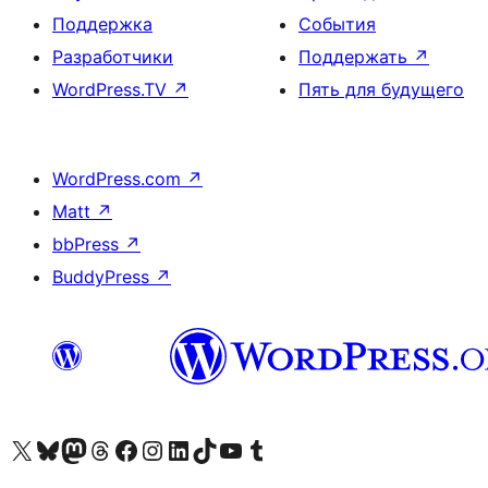
Поддержка
События
Разработчики
Поддержать
↗
WordPress.TV
↗
Пять для будущего
WordPress.com
↗
Matt
↗
bbPress
↗
BuddyPress
↗
Посетите нас в X (ранее Twitter)
Посетите нашу учётную запись в Bluesky
Посетите нашу ленту в Mastodon
Посетите нашу учётную запись в Threads
Посетите нашу страницу на Facebook
Посетите наш Instagram
Посетите нашу страницу в LinkedIn
Посетите нашу учётную запись в TikTok
Посетите наш канал YouTube
Посетите нашу учётную запись в Tumblr