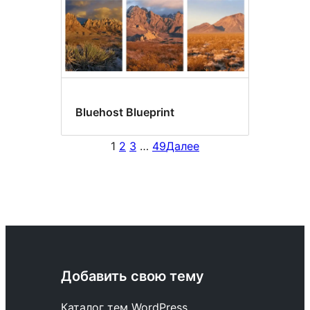
Bluehost Blueprint
1
2
3
…
49
Далее
Добавить свою тему
Каталог тем WordPress