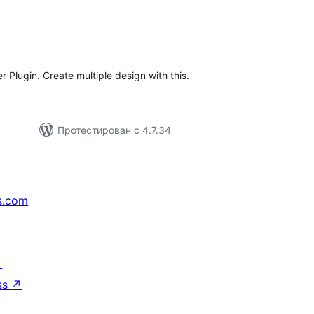
бщий
ейтинг
er Plugin. Create multiple design with this.
Протестирован с 4.7.34
s.com
↗
ss
↗