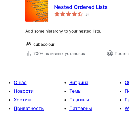
Nested Ordered Lists
общий
(8
)
рейтинг
Add some hierarchy to your nested lists.
cubecolour
700+ активных установок
Протес
О нас
Витрина
О
Новости
Темы
П
Хостинг
Плагины
Р
Приватность
Паттерны
W