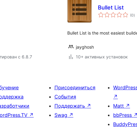
Bullet List
о
(0
)
р
Bullet List is the most easiest build
jayghosh
тирован с 6.8.7
10+ активных установок
бучение
Присоединиться
WordPres
оддержка
События
↗
азработчики
Поддержать
↗
Matt
↗
ordPress.TV
↗
Swag
↗
bbPress
BuddyPre