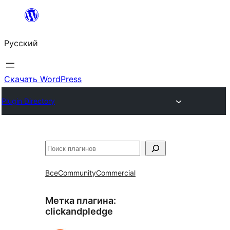
Перейти
к
Русский
содержимому
Скачать WordPress
Plugin Directory
Поиск
Все
Community
Commercial
Метка плагина:
clickandpledge