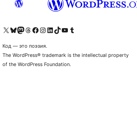
Посетите нас в X (ранее Twitter)
Посетите нашу учётную запись в Bluesky
Посетите нашу ленту в Mastodon
Посетите нашу учётную запись в Threads
Посетите нашу страницу на Facebook
Посетите наш Instagram
Посетите нашу страницу в LinkedIn
Посетите нашу учётную запись в TikTok
Посетите наш канал YouTube
Посетите нашу учётную запись в Tumblr
Код — это поэзия.
The WordPress® trademark is the intellectual property
of the WordPress Foundation.