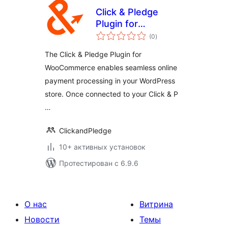
Click & Pledge
Plugin for
общий
WooCommerce
(0
)
рейтинг
The Click & Pledge Plugin for
WooCommerce enables seamless online
payment processing in your WordPress
store. Once connected to your Click & P
…
ClickandPledge
10+ активных установок
Протестирован с 6.9.6
О нас
Витрина
Новости
Темы