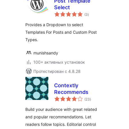
Post Template
Select
общий
(3
)
рейтинг
Provides a Dropdown to select
Templates For Posts and Custom Post
Types.
munishsandy
100+ активных установок
Протестирован с 4.8.28
Contextly
Recommends
общий
(23
)
рейтинг
Build your audience with great related
and popular recommendations. Let
readers follow topics. Editorial control