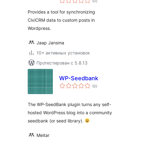
Custom Posts
(0
)
рейтинг
Provides a tool for synchronizing
CiviCRM data to custom posts in
Wordpress.
Jaap Jansma
10+ активных установок
Протестирован с 5.8.13
WP-Seedbank
общий
(0
)
рейтинг
The WP-SeedBank plugin turns any self-
hosted WordPress blog into a community
seedbank (or seed library).
Meitar