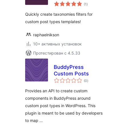
общий
Checkbox
(1
)
рейтинг
Quickly create taxonomies filters for
custom post types templates!
raphaelnikson
10+ активных установок
Протестирован с 4.5.33
BuddyPress
Custom Posts
общий
(0
)
рейтинг
Provides an API to create custom
components in BuddyPress around
custom post types in WordPress. This
plugin is meant to be used by developers
to map …