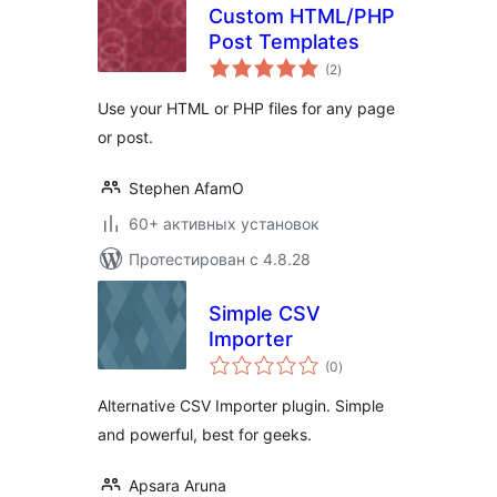
Custom HTML/PHP
Post Templates
общий
(2
)
рейтинг
Use your HTML or PHP files for any page
or post.
Stephen AfamO
60+ активных установок
Протестирован с 4.8.28
Simple CSV
Importer
общий
(0
)
рейтинг
Alternative CSV Importer plugin. Simple
and powerful, best for geeks.
Apsara Aruna