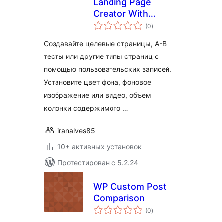
Landing Page
Creator With
общий
Custom Posts
(0
)
рейтинг
Создавайте целевые страницы, A-B
тесты или другие типы страниц с
помощью пользовательских записей.
Установите цвет фона, фоновое
изображение или видео, объем
колонки содержимого …
iranalves85
10+ активных установок
Протестирован с 5.2.24
WP Custom Post
Comparison
общий
(0
)
рейтинг