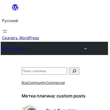
Перейти
к
Русский
содержимому
Скачать WordPress
Plugin Directory
Поиск
Все
Community
Commercial
Метка плагина:
custom posts