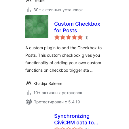
fred91
30+ активных установок
Custom Checkbox
for Posts
общий
(1
)
рейтинг
A custom plugin to add the Checkbox to
Posts. This custom checkbox gives you
functionality of adding your own custom
functions on checkbox trigger sta …
Khadija Saleem
10+ активных установок
Протестирован с 5.4.19
Synchronizing
CiviCRM data to
общий