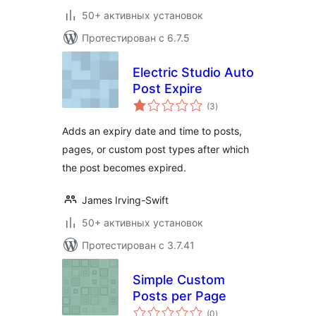
50+ активных установок
Протестирован с 6.7.5
Electric Studio Auto
Post Expire
общий
(3
)
рейтинг
Adds an expiry date and time to posts,
pages, or custom post types after which
the post becomes expired.
James Irving-Swift
50+ активных установок
Протестирован с 3.7.41
Simple Custom
Posts per Page
общий
(0
)