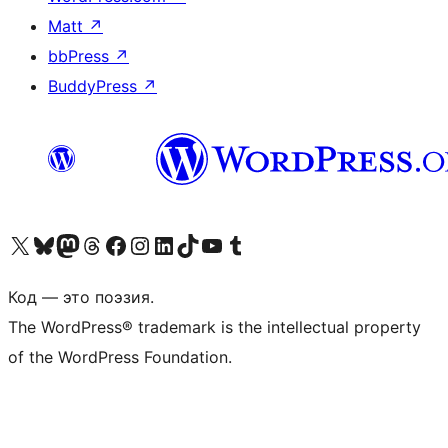
Matt
↗
bbPress
↗
BuddyPress
↗
Посетите нас в X (ранее Twitter)
Посетите нашу учётную запись в Bluesky
Посетите нашу ленту в Mastodon
Посетите нашу учётную запись в Threads
Посетите нашу страницу на Facebook
Посетите наш Instagram
Посетите нашу страницу в LinkedIn
Посетите нашу учётную запись в TikTok
Посетите наш канал YouTube
Посетите нашу учётную запись в Tumblr
Код — это поэзия.
The WordPress® trademark is the intellectual property
of the WordPress Foundation.