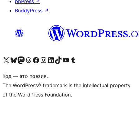
bbPress
↗
BuddyPress
↗
Посетите нас в X (ранее Twitter)
Посетите нашу учётную запись в Bluesky
Посетите нашу ленту в Mastodon
Посетите нашу учётную запись в Threads
Посетите нашу страницу на Facebook
Посетите наш Instagram
Посетите нашу страницу в LinkedIn
Посетите нашу учётную запись в TikTok
Посетите наш канал YouTube
Посетите нашу учётную запись в Tumblr
Код — это поэзия.
The WordPress® trademark is the intellectual property
of the WordPress Foundation.