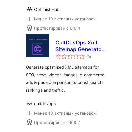
Optimist Hub
Менее 10 активных установок
Протестирован с 6.1.11
CultDevOps Xml
Sitemap Generator:
общий
Seo, News, Video,
(0
)
рейтинг
Images, E-
Generate optimized XML sitemaps for
Commerce, Ads &
SEO, news, videos, images, e-commerce,
Price Comparison
ads & price comparison to boost search
rankings and traffic.
cultdevops
Менее 10 активных установок
Протестирован с 6.8.7