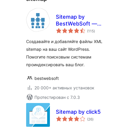
Sitemap by
BestWebSoft —
общий
WordPress XML
(115
)
рейтинг
Site Map Page
Создавайте и добавляйте файлы XML
Generator Plugin
sitemap на ваш сайт WordPress.
Помогите поисковым системам
проиндексировать ваш блог.
bestwebsoft
20 000+ активных установок
Протестирован с 7.0.3
Sitemap by click5
общий
(26
)
рейтинг