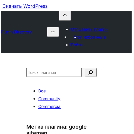
Скачать WordPress
Отправить плагин
Plugin Directory
Мои избранные
Войти
Поиск
Все
Community
Commercial
Метка плагина:
google
sitemap