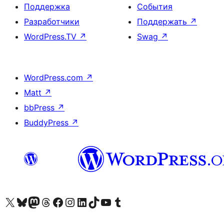
Поддержка
События
Разработчики
Поддержать
↗
WordPress.TV
↗
Swag
↗
WordPress.com
↗
Matt
↗
bbPress
↗
BuddyPress
↗
Посетите нас в X (ранее Twitter)
Посетите нашу учётную запись в Bluesky
Посетите нашу ленту в Mastodon
Посетите нашу учётную запись в Threads
Посетите нашу страницу на Facebook
Посетите наш Instagram
Посетите нашу страницу в LinkedIn
Посетите нашу учётную запись в TikTok
Посетите наш канал YouTube
Посетите нашу учётную запись в Tumblr