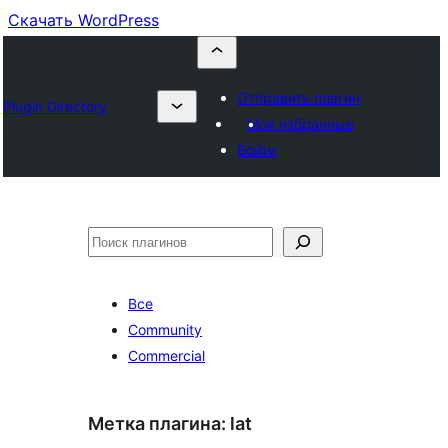
Скачать WordPress
Отправить плагин
Plugin Directory
Мои избранные
Войти
Поиск
Все
Community
Commercial
Метка плагина:
lat