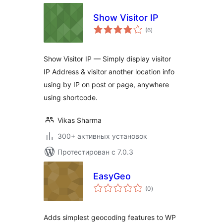
Show Visitor IP
общий
(6
)
рейтинг
Show Visitor IP — Simply display visitor
IP Address & visitor another location info
using by IP on post or page, anywhere
using shortcode.
Vikas Sharma
300+ активных установок
Протестирован с 7.0.3
EasyGeo
общий
(0
)
рейтинг
Adds simplest geocoding features to WP