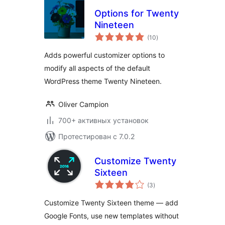
Options for Twenty
Nineteen
общий
(10
)
рейтинг
Adds powerful customizer options to
modify all aspects of the default
WordPress theme Twenty Nineteen.
Oliver Campion
700+ активных установок
Протестирован с 7.0.2
Customize Twenty
Sixteen
общий
(3
)
рейтинг
Customize Twenty Sixteen theme — add
Google Fonts, use new templates without