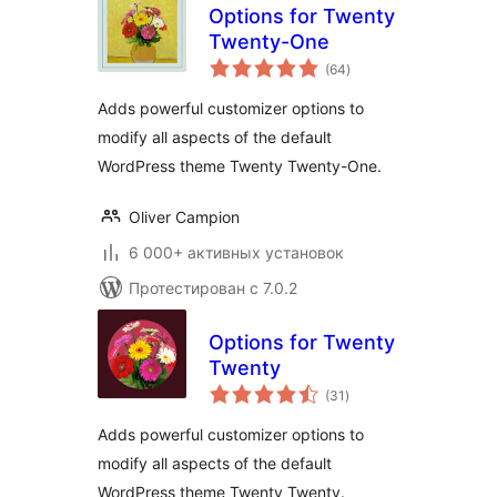
Options for Twenty
Twenty-One
общий
(64
)
рейтинг
Adds powerful customizer options to
modify all aspects of the default
WordPress theme Twenty Twenty-One.
Oliver Campion
6 000+ активных установок
Протестирован с 7.0.2
Options for Twenty
Twenty
общий
(31
)
рейтинг
Adds powerful customizer options to
modify all aspects of the default
WordPress theme Twenty Twenty.