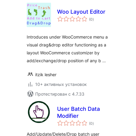
Woo Layout Editor
общий
(0
)
рейтинг
Introduces under WooCommerce menu a
visual drag&drop editor functioning as a
layout WooCommerce customizer by
add/exchange/drop position of any b …
itzik lesher
10+ активных установок
Протестирован с 4.7.33
User Batch Data
Modifier
общий
(0
)
рейтинг
Add/Update/Delete/Drop batch user