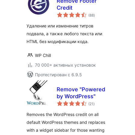
Remove Footer
Credit
общий
(88
)
рейтинг
Удаление или изменение титров
подвала, а также любого текста или
HTML без модификации кода.
WP Chill
70 000+ активных установок
Протестирован с 6.9.5
Remove "Powered
by WordPress"
общий
(21
)
рейтинг
Removes the WordPress credit on all
default WordPress themes and replaces
with a widget sidebar for those wanting