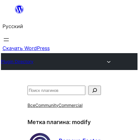
Перейти
к
Русский
содержимому
Скачать WordPress
Plugin Directory
Поиск
Все
Community
Commercial
Метка плагина:
modify