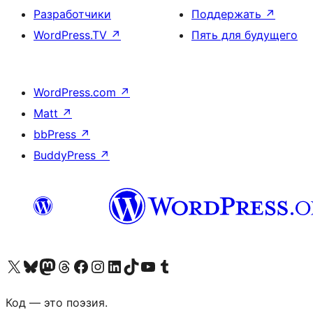
Разработчики
Поддержать
↗
WordPress.TV
↗
Пять для будущего
WordPress.com
↗
Matt
↗
bbPress
↗
BuddyPress
↗
Посетите нас в X (ранее Twitter)
Посетите нашу учётную запись в Bluesky
Посетите нашу ленту в Mastodon
Посетите нашу учётную запись в Threads
Посетите нашу страницу на Facebook
Посетите наш Instagram
Посетите нашу страницу в LinkedIn
Посетите нашу учётную запись в TikTok
Посетите наш канал YouTube
Посетите нашу учётную запись в Tumblr
Код — это поэзия.