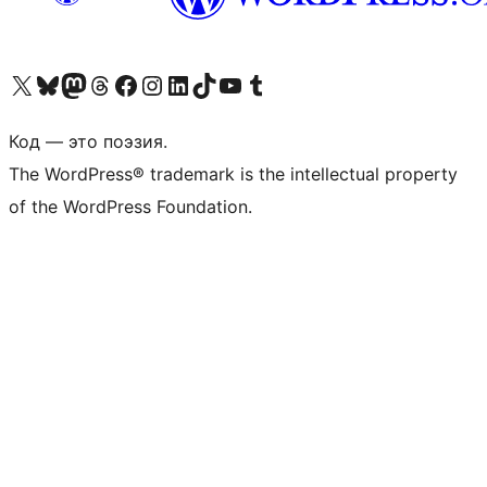
Посетите нас в X (ранее Twitter)
Посетите нашу учётную запись в Bluesky
Посетите нашу ленту в Mastodon
Посетите нашу учётную запись в Threads
Посетите нашу страницу на Facebook
Посетите наш Instagram
Посетите нашу страницу в LinkedIn
Посетите нашу учётную запись в TikTok
Посетите наш канал YouTube
Посетите нашу учётную запись в Tumblr
Код — это поэзия.
The WordPress® trademark is the intellectual property
of the WordPress Foundation.