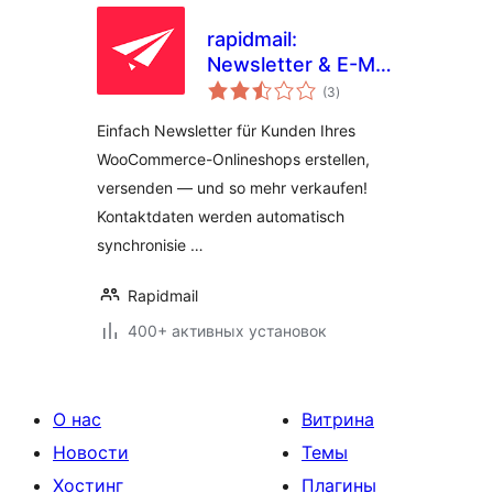
rapidmail:
Newsletter & E-Mail
общий
Marketing for
(3
)
рейтинг
WooCommerce
Einfach Newsletter für Kunden Ihres
WooCommerce-Onlineshops erstellen,
versenden — und so mehr verkaufen!
Kontaktdaten werden automatisch
synchronisie …
Rapidmail
400+ активных установок
О нас
Витрина
Новости
Темы
Хостинг
Плагины