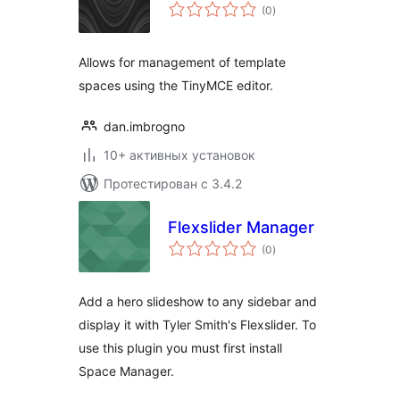
общий
(0
)
рейтинг
Allows for management of template
spaces using the TinyMCE editor.
dan.imbrogno
10+ активных установок
Протестирован с 3.4.2
Flexslider Manager
общий
(0
)
рейтинг
Add a hero slideshow to any sidebar and
display it with Tyler Smith's Flexslider. To
use this plugin you must first install
Space Manager.