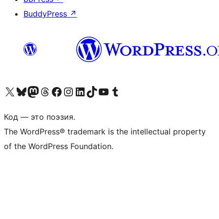
BuddyPress
↗
Посетите нас в X (ранее Twitter)
Посетите нашу учётную запись в Bluesky
Посетите нашу ленту в Mastodon
Посетите нашу учётную запись в Threads
Посетите нашу страницу на Facebook
Посетите наш Instagram
Посетите нашу страницу в LinkedIn
Посетите нашу учётную запись в TikTok
Посетите наш канал YouTube
Посетите нашу учётную запись в Tumblr
Код — это поэзия.
The WordPress® trademark is the intellectual property
of the WordPress Foundation.