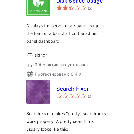
Disk Space Usage
общий
(5
)
рейтинг
Displays the server disk space usage in
the form of a bar chart on the admin
panel dashboard
sidngr
300+ активных установок
Протестирован с 6.4.9
Search Fixer
общий
(0
)
рейтинг
Search Fixer makes "pretty" search links
work properly. A pretty search link
usually looks like this: