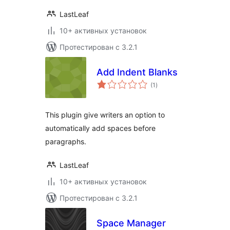
LastLeaf
10+ активных установок
Протестирован с 3.2.1
Add Indent Blanks
общий
(1
)
рейтинг
This plugin give writers an option to
automatically add spaces before
paragraphs.
LastLeaf
10+ активных установок
Протестирован с 3.2.1
Space Manager