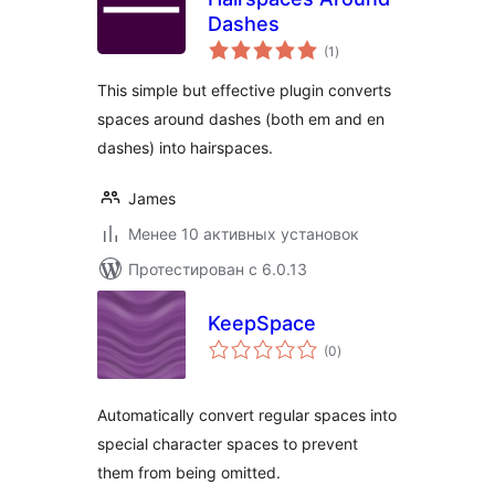
Dashes
общий
(1
)
рейтинг
This simple but effective plugin converts
spaces around dashes (both em and en
dashes) into hairspaces.
James
Менее 10 активных установок
Протестирован с 6.0.13
KeepSpace
общий
(0
)
рейтинг
Automatically convert regular spaces into
special character spaces to prevent
them from being omitted.