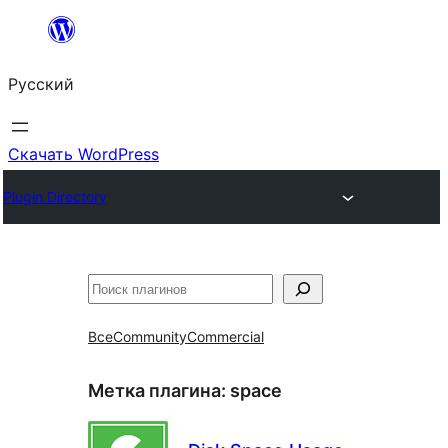
Перейти
к
Русский
содержимому
Скачать WordPress
Plugin Directory
Поиск
Все
Community
Commercial
Метка плагина:
space