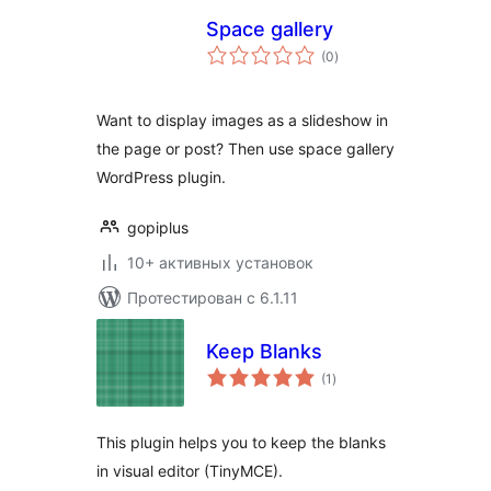
Space gallery
общий
(0
)
рейтинг
Want to display images as a slideshow in
the page or post? Then use space gallery
WordPress plugin.
gopiplus
10+ активных установок
Протестирован с 6.1.11
Keep Blanks
общий
(1
)
рейтинг
This plugin helps you to keep the blanks
in visual editor (TinyMCE).