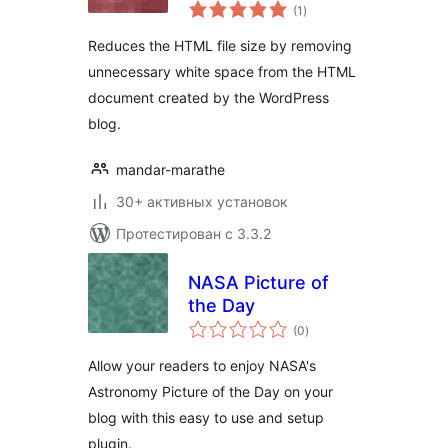
общий
(1
)
рейтинг
Reduces the HTML file size by removing
unnecessary white space from the HTML
document created by the WordPress
blog.
mandar-marathe
30+ активных установок
Протестирован с 3.3.2
NASA Picture of
the Day
общий
(0
)
рейтинг
Allow your readers to enjoy NASA's
Astronomy Picture of the Day on your
blog with this easy to use and setup
plugin.