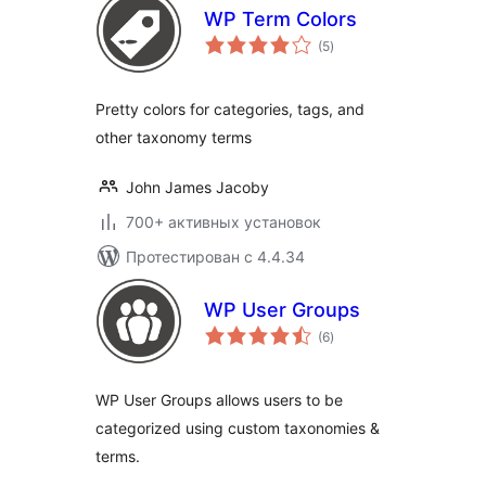
WP Term Colors
общий
(5
)
рейтинг
Pretty colors for categories, tags, and
other taxonomy terms
John James Jacoby
700+ активных установок
Протестирован с 4.4.34
WP User Groups
общий
(6
)
рейтинг
WP User Groups allows users to be
categorized using custom taxonomies &
terms.