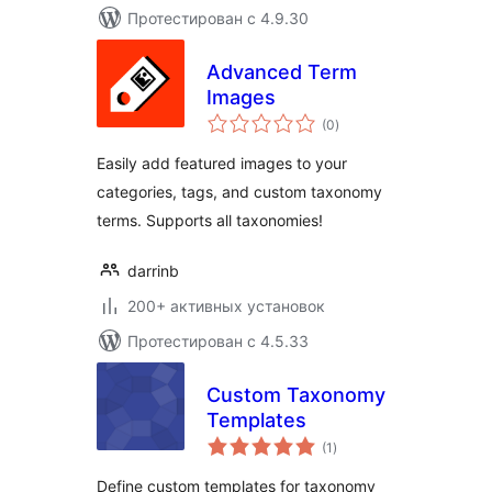
Протестирован с 4.9.30
Advanced Term
Images
общий
(0
)
рейтинг
Easily add featured images to your
categories, tags, and custom taxonomy
terms. Supports all taxonomies!
darrinb
200+ активных установок
Протестирован с 4.5.33
Custom Taxonomy
Templates
общий
(1
)
рейтинг
Define custom templates for taxonomy