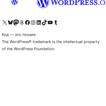
Посетите нас в X (ранее Twitter)
Посетите нашу учётную запись в Bluesky
Посетите нашу ленту в Mastodon
Посетите нашу учётную запись в Threads
Посетите нашу страницу на Facebook
Посетите наш Instagram
Посетите нашу страницу в LinkedIn
Посетите нашу учётную запись в TikTok
Посетите наш канал YouTube
Посетите нашу учётную запись в Tumblr
Код — это поэзия.
The WordPress® trademark is the intellectual property
of the WordPress Foundation.