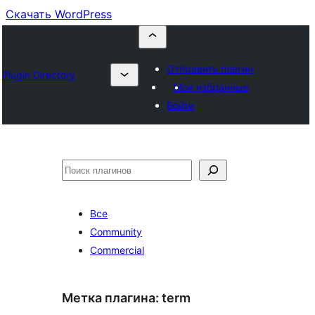
Скачать WordPress
Отправить плагин
Plugin Directory
Мои избранные
Войти
Поиск
Все
Community
Commercial
Метка плагина:
term