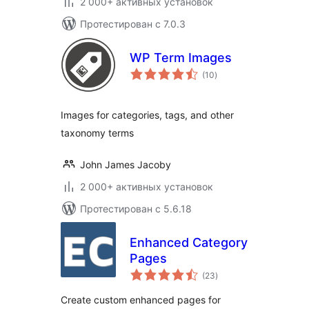
2 000+ активных установок
Протестирован с 7.0.3
WP Term Images
общий
(10
)
рейтинг
Images for categories, tags, and other
taxonomy terms
John James Jacoby
2 000+ активных установок
Протестирован с 5.6.18
Enhanced Category
Pages
общий
(23
)
рейтинг
Create custom enhanced pages for