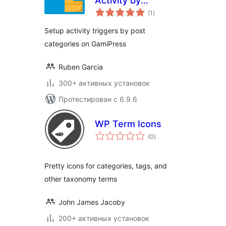
Activity by
общий
Category
(1
)
рейтинг
Setup activity triggers by post
categories on GamiPress
Ruben Garcia
300+ активных установок
Протестирован с 6.9.6
WP Term Icons
общий
(0
)
рейтинг
Pretty icons for categories, tags, and
other taxonomy terms
John James Jacoby
200+ активных установок