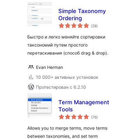
Simple Taxonomy
Ordering
общий
(28
)
рейтинг
Быстро и легко меняйте сортировки
таксономий путем простого
перетаскивания (способ drag & drop).
Evan Herman
10 000+ активных установок
Протестирован с 6.2.10
Term Management
Tools
общий
(76
)
рейтинг
Allows you to merge terms, move terms
between taxonomies, and set term