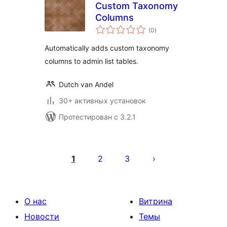
Custom Taxonomy
Columns
общий
(0
)
рейтинг
Automatically adds custom taxonomy
columns to admin list tables.
Dutch van Andel
30+ активных установок
Протестирован с 3.2.1
Пагинация
записей
1
2
3
О нас
Витрина
Новости
Темы