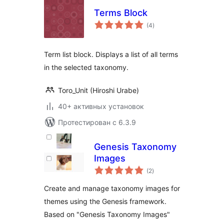
Terms Block
общий
(4
)
рейтинг
Term list block. Displays a list of all terms
in the selected taxonomy.
Toro_Unit (Hiroshi Urabe)
40+ активных установок
Протестирован с 6.3.9
Genesis Taxonomy
Images
общий
(2
)
рейтинг
Create and manage taxonomy images for
themes using the Genesis framework.
Based on "Genesis Taxonomy Images"