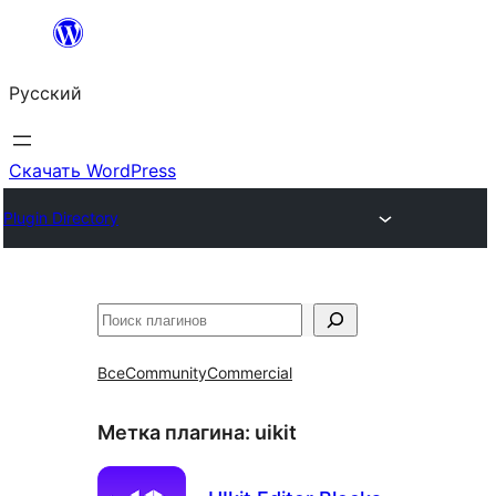
Перейти
к
Русский
содержимому
Скачать WordPress
Plugin Directory
Поиск
Все
Community
Commercial
Метка плагина:
uikit