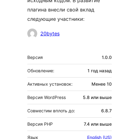
исходным кодом. В развитие
плагина внесли свой вклад
следующие участники:
Участники
20bytes
Мета
Версия
1.0.0
Обновление:
1 год
назад
Активных установок:
Менее 10
Версия WordPress
5.8 или выше
Совместим вплоть до:
6.8.7
Версия PHP
7.4 или выше
Язык
English (US)