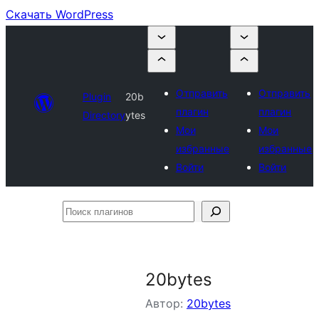
Скачать WordPress
Отправить
Отправить
Plugin
20b
плагин
плагин
Directory
ytes
Мои
Мои
избранные
избранные
Войти
Войти
Поиск
плагинов
20bytes
Автор:
20bytes