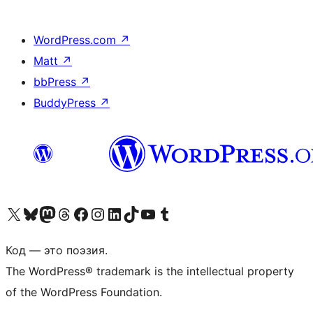
WordPress.com
↗
Matt
↗
bbPress
↗
BuddyPress
↗
Посетите нас в X (ранее Twitter)
Посетите нашу учётную запись в Bluesky
Посетите нашу ленту в Mastodon
Посетите нашу учётную запись в Threads
Посетите нашу страницу на Facebook
Посетите наш Instagram
Посетите нашу страницу в LinkedIn
Посетите нашу учётную запись в TikTok
Посетите наш канал YouTube
Посетите нашу учётную запись в Tumblr
Код — это поэзия.
The WordPress® trademark is the intellectual property
of the WordPress Foundation.