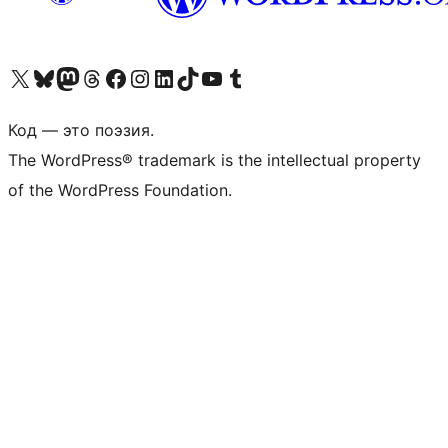
Посетите нас в X (ранее Twitter)
Посетите нашу учётную запись в Bluesky
Посетите нашу ленту в Mastodon
Посетите нашу учётную запись в Threads
Посетите нашу страницу на Facebook
Посетите наш Instagram
Посетите нашу страницу в LinkedIn
Посетите нашу учётную запись в TikTok
Посетите наш канал YouTube
Посетите нашу учётную запись в Tumblr
Код — это поэзия.
The WordPress® trademark is the intellectual property
of the WordPress Foundation.