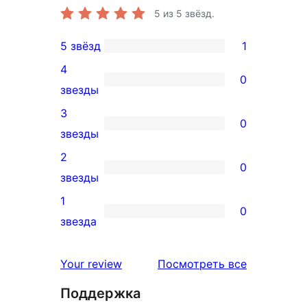
5
из 5 звёзд.
5 звёзд
1
1
4
5-
0
0
звезды
звездный
4-
3
отзыв
0
звездный
0
звезды
отзыв
3-
2
0
звездный
0
звезды
отзыв
2-
1
0
звездный
0
звезда
отзыв
1-
звездный
отзывы
Your review
Посмотреть все
отзыв
Поддержка