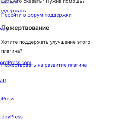
Есть что сказать? Нужна помощь?
обытия
оддержать
Перейти в форум поддержки
↗
Пожертвование
wag
↗
Хотите поддержать улучшение этого
плагина?
ordPress.com
Пожертвовать на развитие плагина
↗
att
↗
bPress
↗
uddyPress
↗