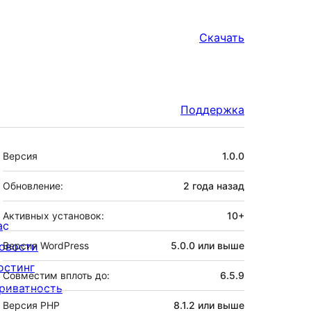
Скачать
Поддержка
Мета
Версия
1.0.0
Обновление:
2 года
назад
Активных установок:
10+
ас
овости
Версия WordPress
5.0.0 или выше
остинг
Совместим вплоть до:
6.5.9
риватность
Версия PHP
8.1.2 или выше