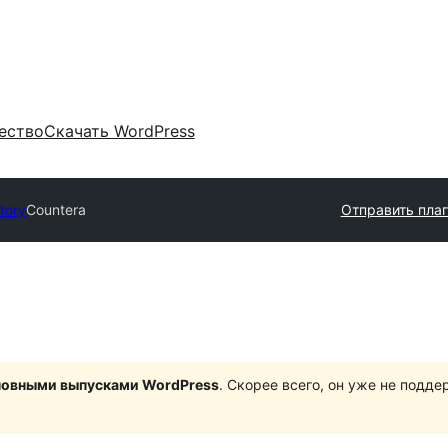
ество
Скачать WordPress
ctory
Countera
Отправить пла
сновными выпусками WordPress
. Скорее всего, он уже не подд