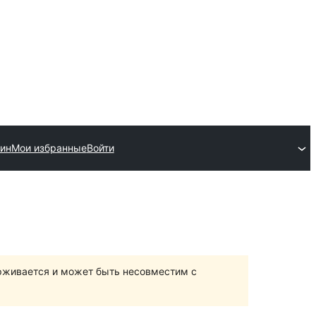
гин
Мои избранные
Войти
ерживается и может быть несовместим с