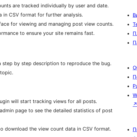
ounts are tracked individually by user and date.
a in CSV format for further analysis.
В
erface for viewing and managing post view counts.
Т
ormance to ensure your site remains fast.
П
П
 a step by step description to reproduce the bug.
О
topic.
П
Р
W
lugin will start tracking views for all posts.
 admin page to see the detailed statistics of post
n to download the view count data in CSV format.
П