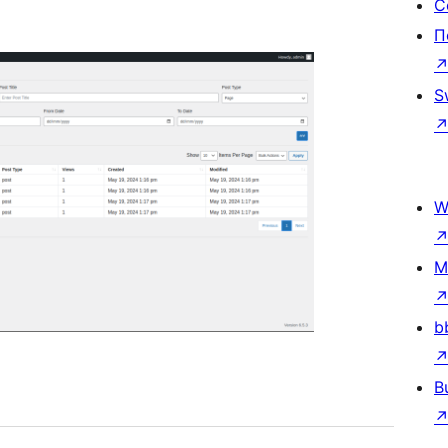
С
П
S
W
M
b
B