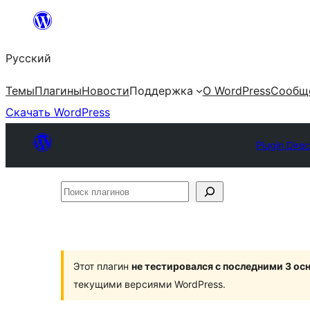
Перейти
к
Русский
содержимому
Темы
Плагины
Новости
Поддержка
О WordPress
Сообщ
Скачать WordPress
Plugin Dire
Поиск
плагинов
Этот плагин
не тестировался с последними 3 о
текущими версиями WordPress.