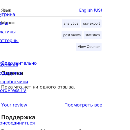
Язык
English (US)
итрина
емы
Метки:
analytics
csv export
лагины
post views
statistics
аттерны
View Counter
Дополнительно
бучение
Оценки
оддержка
азработчики
Пока что нет ни одного отзыва.
ordPress.TV
↗
отзывы
Your review
Посмотреть все
Поддержка
рисоединиться