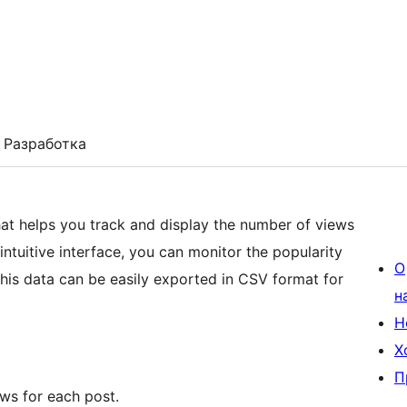
Разработка
that helps you track and display the number of views
intuitive interface, you can monitor the popularity
О
This data can be easily exported in CSV format for
н
Н
Х
П
ews for each post.