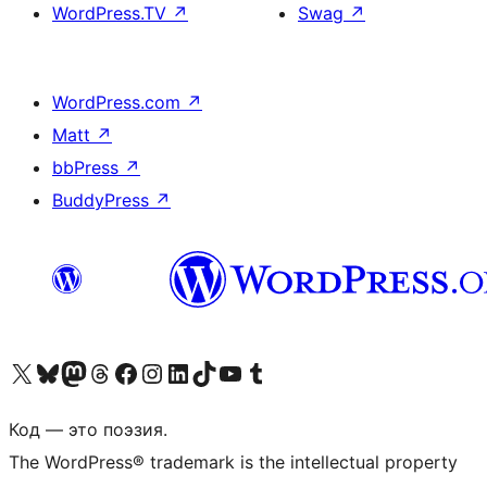
WordPress.TV
↗
Swag
↗
WordPress.com
↗
Matt
↗
bbPress
↗
BuddyPress
↗
Посетите нас в X (ранее Twitter)
Посетите нашу учётную запись в Bluesky
Посетите нашу ленту в Mastodon
Посетите нашу учётную запись в Threads
Посетите нашу страницу на Facebook
Посетите наш Instagram
Посетите нашу страницу в LinkedIn
Посетите нашу учётную запись в TikTok
Посетите наш канал YouTube
Посетите нашу учётную запись в Tumblr
Код — это поэзия.
The WordPress® trademark is the intellectual property