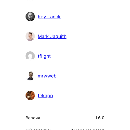
Roy Tanck
Mark Jaquith
tflight
mrwweb
tekapo
Мета
Версия
1.6.0