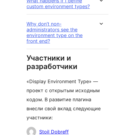
What happens if I define
custom environment types?
Why don’t non-
administrators see the
environment type on the
front end?
Участники и
разработчики
«Display Environment Type» —
проект с открытым исходным
кодом. В развитие плагина
внесли свой вклад следующие
участники:
Участники
Stoil Dobreff