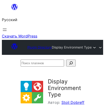
Перейти
к
Русский
содержимому
Скачать WordPress
Plugin Directory
Display Environment Type
Поиск
плагинов
Display
Environment
Type
Автор:
Stoil Dobreff