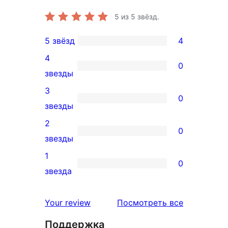
5
из 5 звёзд.
5 звёзд
4
4
4
5-
0
0
звезды
звездный
4-
3
отзыв
0
звездный
0
звезды
отзыв
3-
2
0
звездный
0
звезды
отзыв
2-
1
0
звездный
0
звезда
отзыв
1-
звездный
отзывы
Your review
Посмотреть все
отзыв
Поддержка