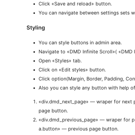
Click «Save and reload» button.
You can navigate between settings sets wi
Styling
You can style buttons in admin area.
Navigate to «DMD Infinite Scroll»( «DMD P
Open «Styles» tab.
Click on «Edit styles» button.
Click option(Margin, Border, Padding, Conte
Also you can style any button with help o
«div.dmd_next_page» — wraper for next 
page button.
«div.dmd_previous_page» — wraper for p
a.button» — previous page button.