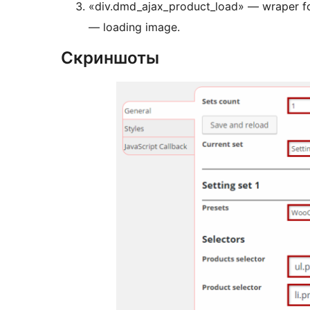
«div.dmd_ajax_product_load» — wraper fo
— loading image.
Скриншоты