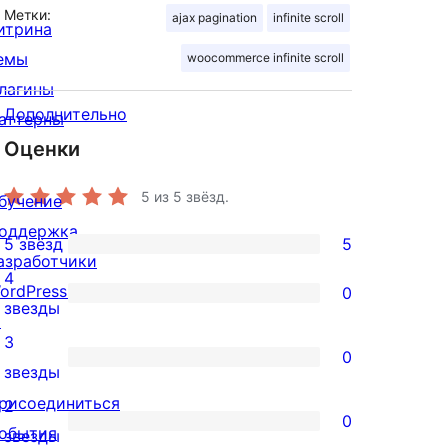
Метки:
ajax pagination
infinite scroll
итрина
емы
woocommerce infinite scroll
лагины
Дополнительно
аттерны
Оценки
5
из 5 звёзд.
бучение
оддержка
5 звёзд
5
5
азработчики
4
5-
ordPress.TV
0
0
звезды
звездный
↗
4-
3
отзыв
0
звездный
0
звезды
отзыв
3-
рисоединиться
2
0
звездный
обытия
0
звезды