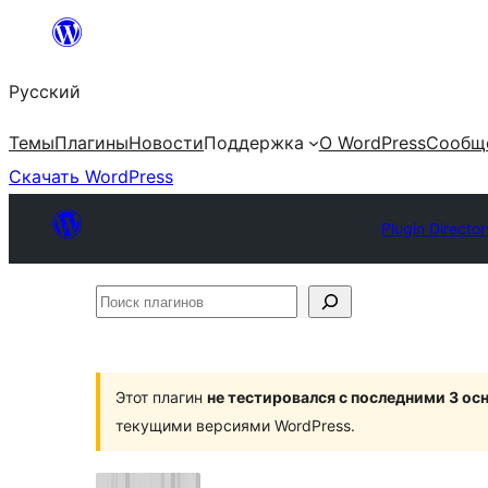
Перейти
к
Русский
содержимому
Темы
Плагины
Новости
Поддержка
О WordPress
Сообщ
Скачать WordPress
Plugin Director
Поиск
плагинов
Этот плагин
не тестировался с последними 3 о
текущими версиями WordPress.