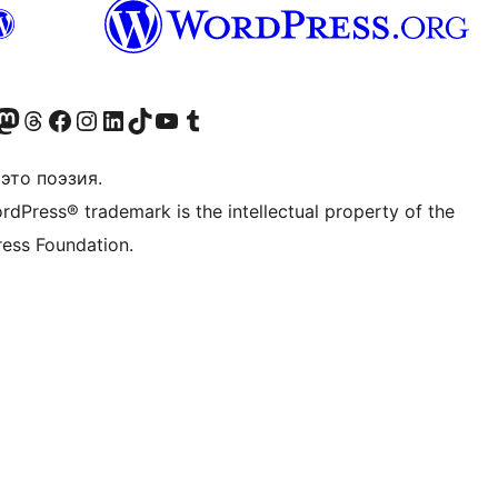
анее Twitter)
 учётную запись в Bluesky
осетите нашу ленту в Mastodon
Посетите нашу учётную запись в Threads
Посетите нашу страницу на Facebook
Посетите наш Instagram
Посетите нашу страницу в LinkedIn
Посетите нашу учётную запись в TikTok
Посетите наш канал YouTube
Посетите нашу учётную запись в Tumblr
это поэзия.
rdPress® trademark is the intellectual property of the
ess Foundation.