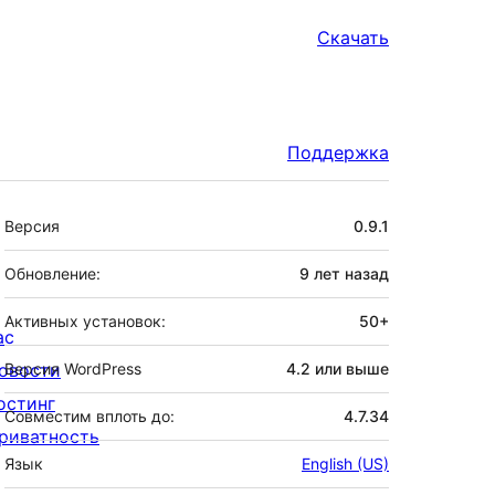
Скачать
Поддержка
Мета
Версия
0.9.1
Обновление:
9 лет
назад
Активных установок:
50+
ас
овости
Версия WordPress
4.2 или выше
остинг
Совместим вплоть до:
4.7.34
риватность
Язык
English (US)