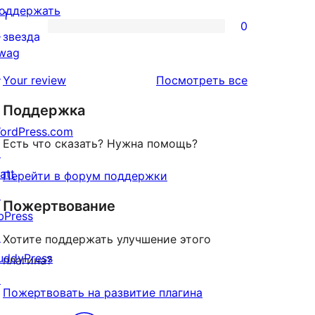
отзыв
оддержать
2-
1
0
↗
звездный
0
звезда
wag
отзыв
1-
↗
звездный
отзывы
Your review
Посмотреть все
отзыв
Поддержка
ordPress.com
Есть что сказать? Нужна помощь?
↗
att
Перейти в форум поддержки
↗
Пожертвование
bPress
↗
Хотите поддержать улучшение этого
uddyPress
плагина?
↗
Пожертвовать на развитие плагина