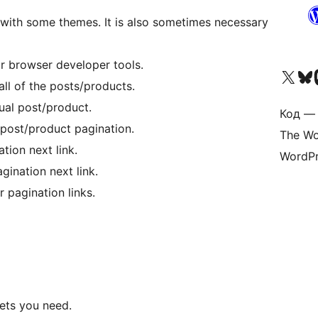
k with some themes. It is also sometimes necessary
our browser developer tools.
Посетите нас в X (р
Посетите нашу
П
ll of the posts/products.
ual post/product.
Код — 
 post/product pagination.
The Wo
tion next link.
WordPr
gination next link.
 pagination links.
ets you need.