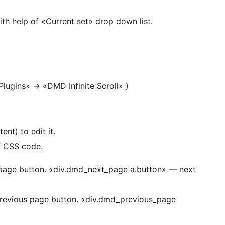
th help of «Current set» drop down list.
lugins» -> «DMD Infinite Scroll» )
nt) to edit it.
f CSS code.
page button. «div.dmd_next_page a.button» — next
revious page button. «div.dmd_previous_page