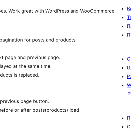
В
types. Work great with WordPress and WooCommerce
Т
П
П
 pagination for posts and products.
ext page and previous page.
О
layed at the same time.
П
ducts is replaced.
Р
W
 previous page button.
fore or after posts(products) load
П
С