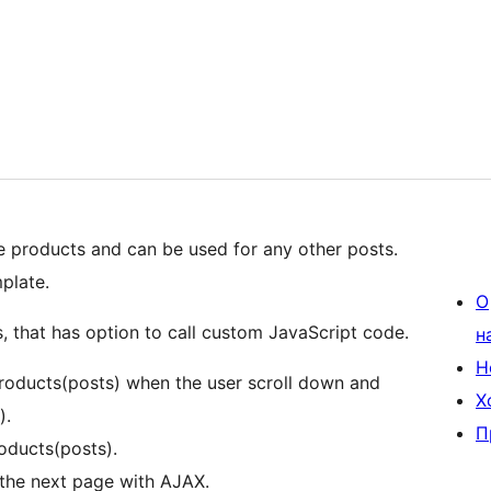
products and can be used for any other posts.
plate.
О
 that has option to call custom JavaScript code.
н
Н
products(posts) when the user scroll down and
Х
).
П
oducts(posts).
the next page with AJAX.