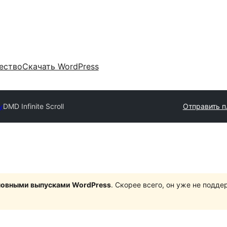
ество
Скачать WordPress
y
DMD Infinite Scroll
Отправить п
сновными выпусками WordPress
. Скорее всего, он уже не подд