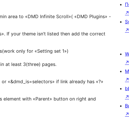
П
dmin area to «DMD Infinite Scroll»( «DMD Plugins» -
S
. If your theme isn’t listed then add the correct
s(work only for «Setting set 1»)
W
n at least 3(three) pages.
M
or «&dmd_is=selectors» if link already has «?»
b
s element with «Parent» button on right and
B