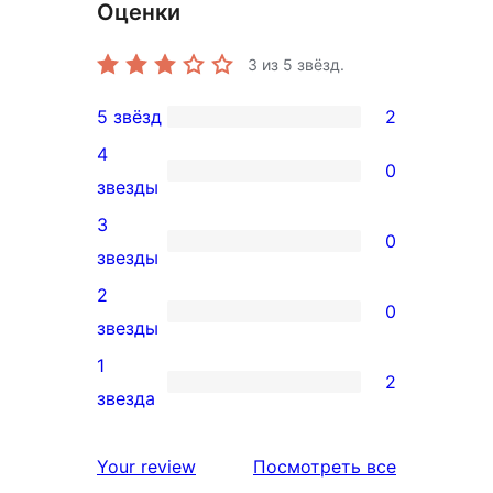
Оценки
3
из 5 звёзд.
5 звёзд
2
2
4
5-
0
0
звезды
звездный
4-
3
отзыв
0
звездный
0
звезды
отзыв
3-
2
0
звездный
0
звезды
отзыв
2-
1
2
звездный
2
звезда
отзыв
1-
звездный
отзывы
Your review
Посмотреть все