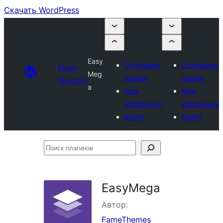
Скачать WordPress
Easy
Отправить
Отправить
Plugin
Meg
плагин
плагин
Directory
a
Мои
Мои
избранные
избранные
Войти
Войти
Поиск
плагинов
EasyMega
Автор:
FameThemes