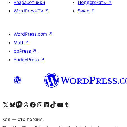
Разработчики
Поддержать
↗
WordPress.TV
↗
Swag
↗
WordPress.com
↗
Matt
↗
bbPress
↗
BuddyPress
↗
Посетите нас в X (ранее Twitter)
Посетите нашу учётную запись в Bluesky
Посетите нашу ленту в Mastodon
Посетите нашу учётную запись в Threads
Посетите нашу страницу на Facebook
Посетите наш Instagram
Посетите нашу страницу в LinkedIn
Посетите нашу учётную запись в TikTok
Посетите наш канал YouTube
Посетите нашу учётную запись в Tumblr
Код — это поэзия.