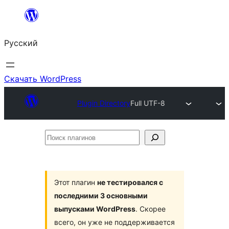
Перейти
к
Русский
содержимому
Скачать WordPress
Plugin Directory
Full UTF-8
Поиск
плагинов
Этот плагин
не тестировался с
последними 3 основными
выпусками WordPress
. Скорее
всего, он уже не поддерживается