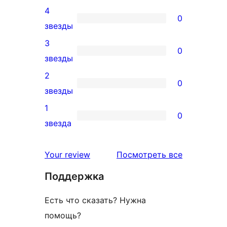
6
4
5-
0
0
звезды
звездный
4-
3
отзыв
0
звездный
0
звезды
отзыв
3-
2
0
звездный
0
звезды
отзыв
2-
1
0
звездный
0
звезда
отзыв
1-
звездный
отзывы
Your review
Посмотреть все
отзыв
Поддержка
Есть что сказать? Нужна
помощь?