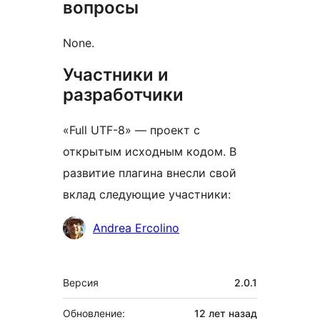
вопросы
None.
Участники и
разработчики
«Full UTF-8» — проект с
открытым исходным кодом. В
развитие плагина внесли свой
вклад следующие участники:
Участники
Andrea Ercolino
Мета
Версия
2.0.1
Обновление:
12 лет
назад