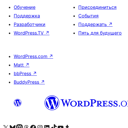
Обучение
Присоединиться
Поддержка
События
Разработчики
Поддержать
↗
WordPress.TV
↗
Пять для будущего
WordPress.com
↗
Matt
↗
bbPress
↗
BuddyPress
↗
Посетите нас в X (ранее Twitter)
Посетите нашу учётную запись в Bluesky
Посетите нашу ленту в Mastodon
Посетите нашу учётную запись в Threads
Посетите нашу страницу на Facebook
Посетите наш Instagram
Посетите нашу страницу в LinkedIn
Посетите нашу учётную запись в TikTok
Посетите наш канал YouTube
Посетите нашу учётную запись в Tumblr