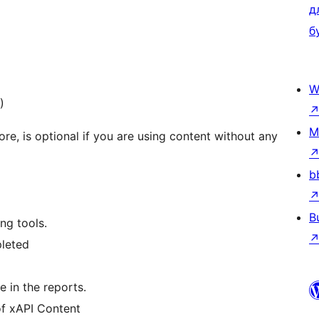
д
б
W
)
M
e, is optional if you are using content without any
b
B
ng tools.
pleted
 in the reports.
of xAPI Content