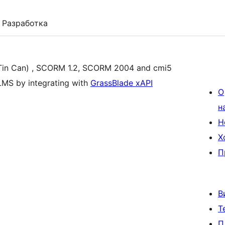
Разработка
/ Tin Can) , SCORM 1.2, SCORM 2004 and cmi5
LMS by integrating with
GrassBlade xAPI
О
н
Н
Х
П
В
Т
П