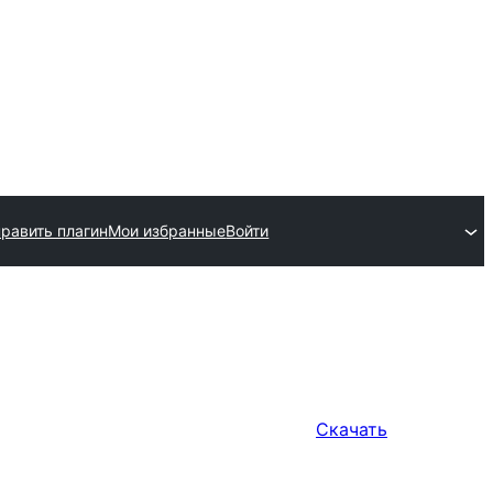
равить плагин
Мои избранные
Войти
Скачать