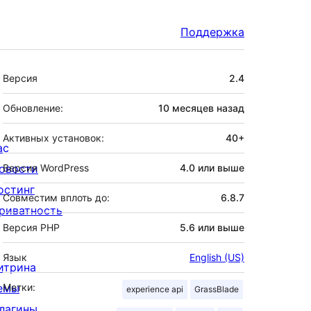
Поддержка
Мета
Версия
2.4
Обновление:
10 месяцев
назад
Активных установок:
40+
ас
овости
Версия WordPress
4.0 или выше
остинг
Совместим вплоть до:
6.8.7
риватность
Версия PHP
5.6 или выше
Язык
English (US)
итрина
емы
Метки:
experience api
GrassBlade
лагины