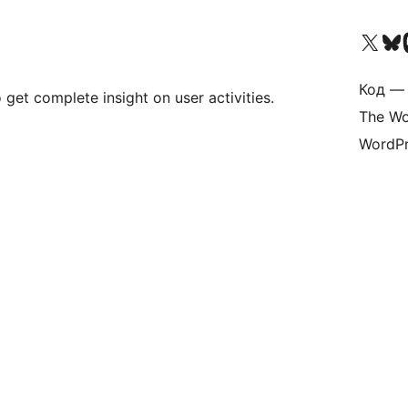
Посетите нас в X (р
Посетите нашу
П
Код — 
get complete insight on user activities.
The Wo
WordPr