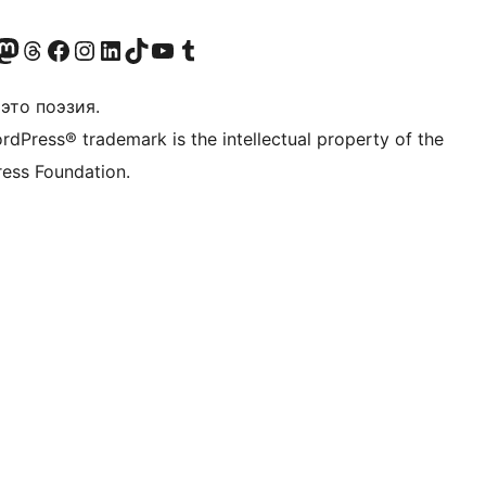
анее Twitter)
 учётную запись в Bluesky
осетите нашу ленту в Mastodon
Посетите нашу учётную запись в Threads
Посетите нашу страницу на Facebook
Посетите наш Instagram
Посетите нашу страницу в LinkedIn
Посетите нашу учётную запись в TikTok
Посетите наш канал YouTube
Посетите нашу учётную запись в Tumblr
это поэзия.
rdPress® trademark is the intellectual property of the
ess Foundation.