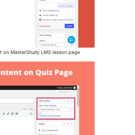
ent on MasterStudy LMS lesson page