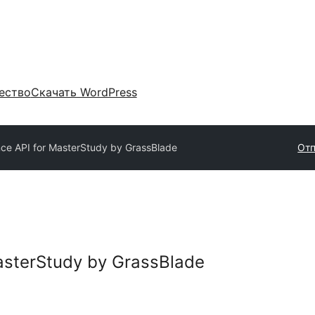
ество
Скачать WordPress
ce API for MasterStudy by GrassBlade
Отп
asterStudy by GrassBlade