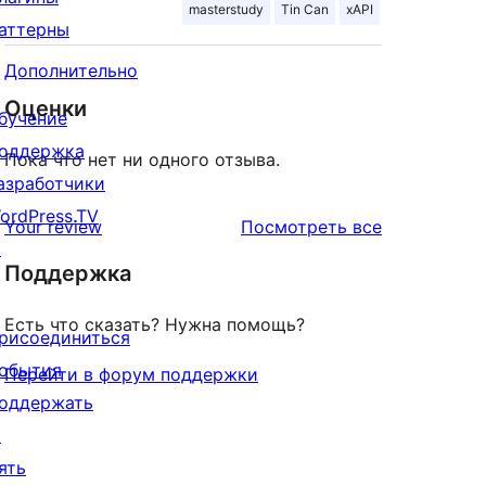
masterstudy
Tin Can
xAPI
аттерны
Дополнительно
Оценки
бучение
оддержка
Пока что нет ни одного отзыва.
азработчики
ordPress.TV
отзывы
Your review
Посмотреть все
↗
Поддержка
Есть что сказать? Нужна помощь?
рисоединиться
обытия
Перейти в форум поддержки
оддержать
↗
ять