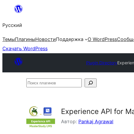
Перейти
к
Русский
содержимому
Темы
Плагины
Новости
Поддержка
О WordPress
Сообщ
Скачать WordPress
Plugin Directory
Experien
Поиск
плагинов
Experience API for M
Автор:
Pankaj Agrawal