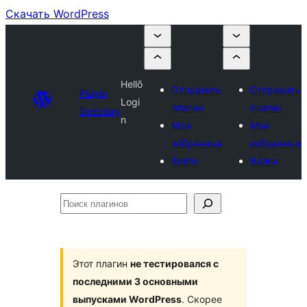
Скачать WordPress
Hellō
Отправить
Отправить
Plugin
Logi
плагин
плагин
Directory
n
Мои
Мои
избранные
избранные
Войти
Войти
Поиск
плагинов
Этот плагин
не тестировался с
последними 3 основными
выпусками WordPress
. Скорее