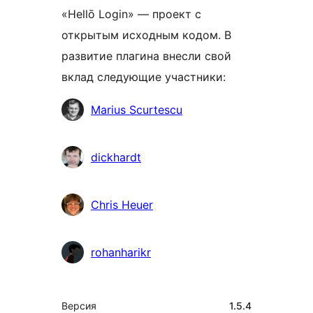
«Hellō Login» — проект с
открытым исходным кодом. В
развитие плагина внесли свой
вклад следующие участники:
Участники
Marius Scurtescu
dickhardt
Chris Heuer
rohanharikr
Мета
Версия
1.5.4