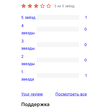
3
из 5 звёзд.
5 звёзд
1
1
4
5-
0
0
звезды
звездный
4-
3
отзыв
0
звездный
0
звезды
отзыв
3-
2
0
звездный
0
звезды
отзыв
2-
1
1
звездный
1
звезда
отзыв
1-
звездный
отзывы
Your review
Посмотреть все
отзыв
Поддержка