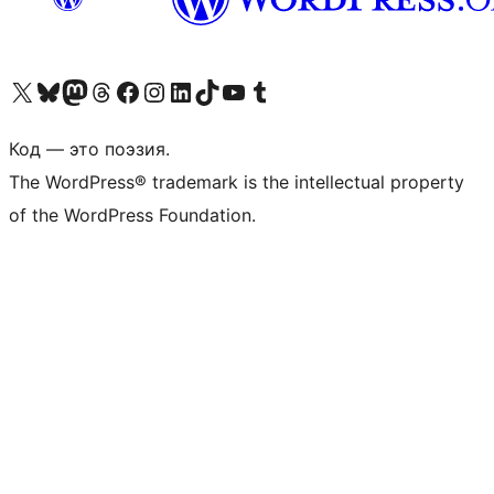
Посетите нас в X (ранее Twitter)
Посетите нашу учётную запись в Bluesky
Посетите нашу ленту в Mastodon
Посетите нашу учётную запись в Threads
Посетите нашу страницу на Facebook
Посетите наш Instagram
Посетите нашу страницу в LinkedIn
Посетите нашу учётную запись в TikTok
Посетите наш канал YouTube
Посетите нашу учётную запись в Tumblr
Код — это поэзия.
The WordPress® trademark is the intellectual property
of the WordPress Foundation.