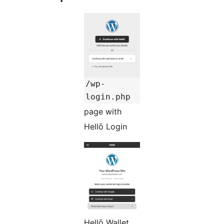
/wp-
login.php
page with
Hellō Login
Hellō Wallet