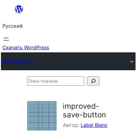
Перейти
к
Русский
содержимому
Скачать WordPress
Plugin Directory
Поиск
плагинов
improved-
save-button
Автор:
Label Blanc