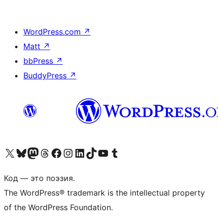
WordPress.com
↗
Matt
↗
bbPress
↗
BuddyPress
↗
Посетите нас в X (ранее Twitter)
Посетите нашу учётную запись в Bluesky
Посетите нашу ленту в Mastodon
Посетите нашу учётную запись в Threads
Посетите нашу страницу на Facebook
Посетите наш Instagram
Посетите нашу страницу в LinkedIn
Посетите нашу учётную запись в TikTok
Посетите наш канал YouTube
Посетите нашу учётную запись в Tumblr
Код — это поэзия.
The WordPress® trademark is the intellectual property
of the WordPress Foundation.