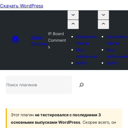
Скачать WordPress
IP.Board
Отправить
Отправить
Plugin
Comment
плагин
плагин
Directory
s
Мои
Мои
избранные
избранные
Войти
Войти
Поиск
плагинов
Этот плагин
не тестировался с последними 3
основными выпусками WordPress
. Скорее всего, он