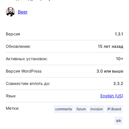
Участники
Beer
Мета
Версия
1.3.1
Обновление:
15 лет
назад
Активных установок:
10+
Версия WordPress
3.0 или выше
Совместим вплоть до:
3.3.2
Язык
English (US)
Метки:
comments
forum
invision
IP.Board
ipb