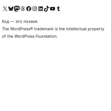
Посетите нас в X (ранее Twitter)
Посетите нашу учётную запись в Bluesky
Посетите нашу ленту в Mastodon
Посетите нашу учётную запись в Threads
Посетите нашу страницу на Facebook
Посетите наш Instagram
Посетите нашу страницу в LinkedIn
Посетите нашу учётную запись в TikTok
Посетите наш канал YouTube
Посетите нашу учётную запись в Tumblr
Код — это поэзия.
The WordPress® trademark is the intellectual property
of the WordPress Foundation.