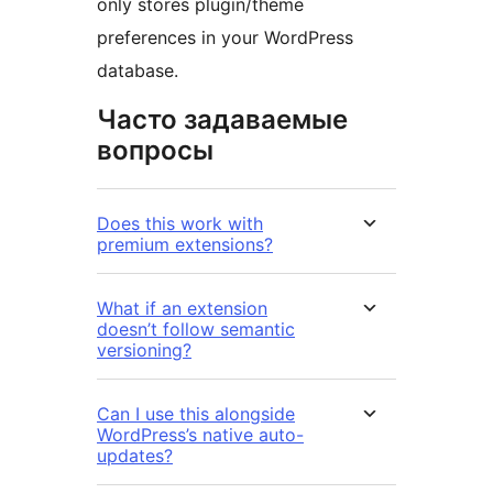
only stores plugin/theme
preferences in your WordPress
database.
Часто задаваемые
вопросы
Does this work with
premium extensions?
What if an extension
doesn’t follow semantic
versioning?
Can I use this alongside
WordPress’s native auto-
updates?