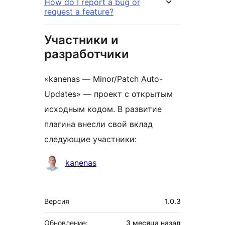
How do I report a bug or
request a feature?
Участники и
разработчики
«kanenas — Minor/Patch Auto-
Updates» — проект с открытым
исходным кодом. В развитие
плагина внесли свой вклад
следующие участники:
Участники
kanenas
Мета
Версия
1.0.3
Обновление:
3 месяца
назад