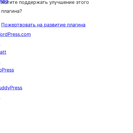
wag
Хотите поддержать улучшение этого
↗
плагина?
Пожертвовать на развитие плагина
ordPress.com
↗
att
↗
bPress
↗
uddyPress
↗