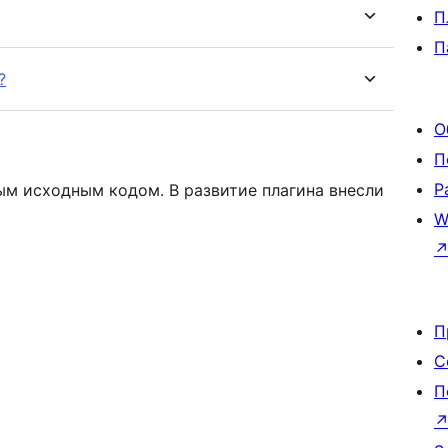
П
П
?
О
П
Р
тым исходным кодом. В развитие плагина внесли
W
П
С
П