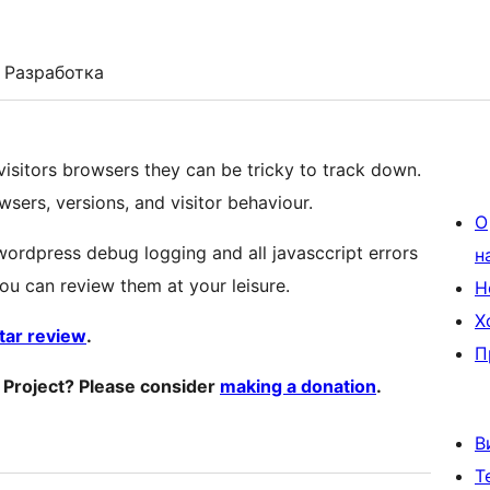
Разработка
 visitors browsers they can be tricky to track down.
wsers, versions, and visitor behaviour.
О
 wordpress debug logging and all javasccript errors
н
ou can review them at your leisure.
Н
Х
star review
.
П
o Project? Please consider
making a donation
.
В
Т