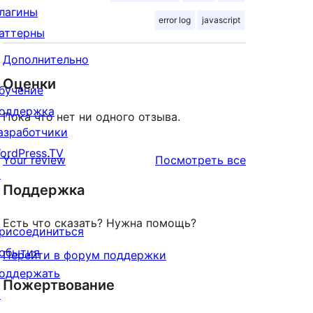
лагины
error log
javascript
аттерны
Дополнительно
Оценки
бучение
оддержка
Пока что нет ни одного отзыва.
азработчики
ordPress.TV
отзывы
Your review
Посмотреть все
↗
Поддержка
Есть что сказать? Нужна помощь?
рисоединиться
обытия
Перейти в форум поддержки
оддержать
Пожертвование
↗