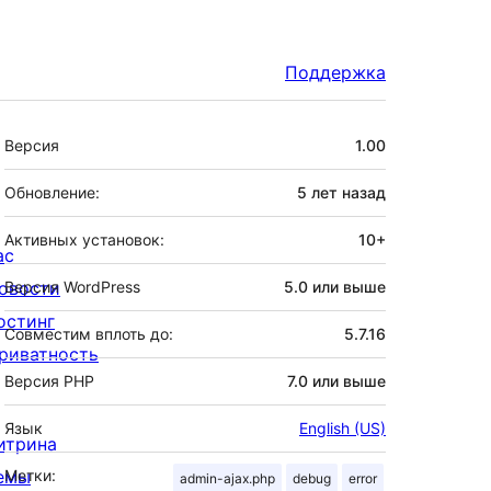
Поддержка
Мета
Версия
1.00
Обновление:
5 лет
назад
Активных установок:
10+
ас
овости
Версия WordPress
5.0 или выше
остинг
Совместим вплоть до:
5.7.16
риватность
Версия PHP
7.0 или выше
Язык
English (US)
итрина
емы
Метки:
admin-ajax.php
debug
error