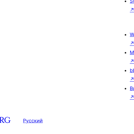
S
W
M
b
B
Русский