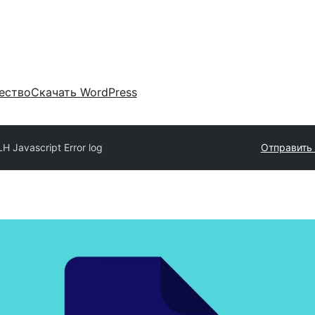
ество
Скачать WordPress
LH Javascript Error log
Отправить 