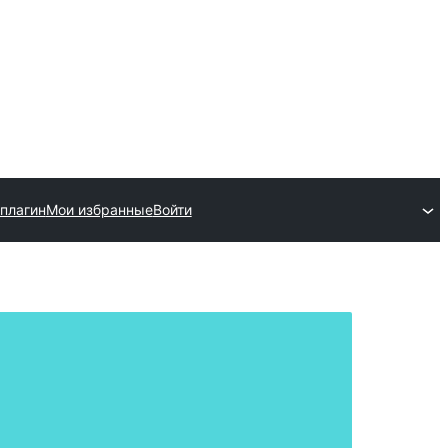
плагин
Мои избранные
Войти