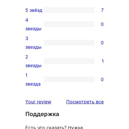
5 звёзд
7
7
4
5-
0
0
звезды
звездный
4-
3
отзыв
0
звездный
0
звезды
отзыв
3-
2
1
звездный
1
звезды
отзыв
2-
1
0
звездный
0
звезда
отзыв
1-
звездный
отзывы
Your review
Посмотреть все
отзыв
Поддержка
Есть что сказать? Нужна