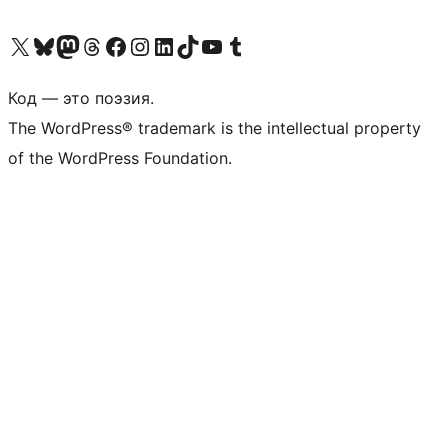
Посетите нас в X (ранее Twitter)
Посетите нашу учётную запись в Bluesky
Посетите нашу ленту в Mastodon
Посетите нашу учётную запись в Threads
Посетите нашу страницу на Facebook
Посетите наш Instagram
Посетите нашу страницу в LinkedIn
Посетите нашу учётную запись в TikTok
Посетите наш канал YouTube
Посетите нашу учётную запись в Tumblr
Код — это поэзия.
The WordPress® trademark is the intellectual property
of the WordPress Foundation.