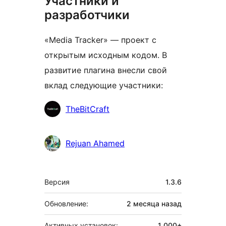
Участники и
разработчики
«Media Tracker» — проект с
открытым исходным кодом. В
развитие плагина внесли свой
вклад следующие участники:
Участники
TheBitCraft
Rejuan Ahamed
Мета
Версия
1.3.6
Обновление:
2 месяца
назад
Активных установок:
1 000+