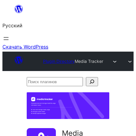
Перейти
к
Русский
содержимому
Скачать WordPress
Plugin Directory
Media Tracker
Поиск
плагинов
Media