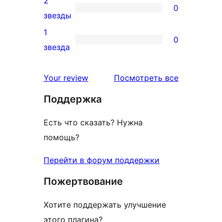
2
0
звездный
0
звезды
отзыв
2-
1
0
звездный
0
звезда
отзыв
1-
звездный
отзывы
Your review
Посмотреть все
отзыв
Поддержка
Есть что сказать? Нужна
помощь?
Перейти в форум поддержки
Пожертвование
Хотите поддержать улучшение
этого плагина?