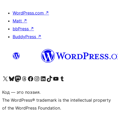
WordPress.com
↗
Matt
↗
bbPress
↗
BuddyPress
↗
Посетите нас в X (ранее Twitter)
Посетите нашу учётную запись в Bluesky
Посетите нашу ленту в Mastodon
Посетите нашу учётную запись в Threads
Посетите нашу страницу на Facebook
Посетите наш Instagram
Посетите нашу страницу в LinkedIn
Посетите нашу учётную запись в TikTok
Посетите наш канал YouTube
Посетите нашу учётную запись в Tumblr
Код — это поэзия.
The WordPress® trademark is the intellectual property
of the WordPress Foundation.