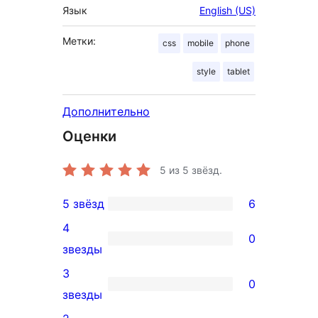
Язык
English (US)
Метки:
css
mobile
phone
style
tablet
Дополнительно
Оценки
5
из 5 звёзд.
5 звёзд
6
6
4
5-
0
0
звезды
звездный
4-
3
отзыв
0
звездный
0
звезды
отзыв
3-