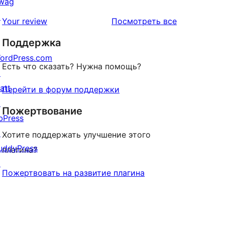
wag
отзыв
1-
↗
звездный
отзывы
Your review
Посмотреть все
отзыв
Поддержка
ordPress.com
Есть что сказать? Нужна помощь?
↗
att
Перейти в форум поддержки
↗
Пожертвование
bPress
↗
Хотите поддержать улучшение этого
uddyPress
плагина?
↗
Пожертвовать на развитие плагина