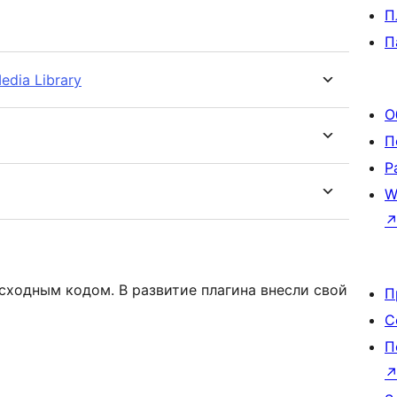
П
П
Media Library
О
П
Р
W
сходным кодом. В развитие плагина внесли свой
П
С
П