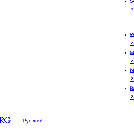
S
W
M
b
B
Русский