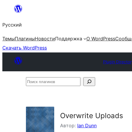
Перейти
к
Русский
содержимому
Темы
Плагины
Новости
Поддержка
О WordPress
Сообщ
Скачать WordPress
Plugin Director
Поиск
плагинов
Overwrite Uploads
Автор:
Ian Dunn