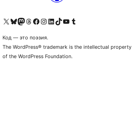
Посетите нас в X (ранее Twitter)
Посетите нашу учётную запись в Bluesky
Посетите нашу ленту в Mastodon
Посетите нашу учётную запись в Threads
Посетите нашу страницу на Facebook
Посетите наш Instagram
Посетите нашу страницу в LinkedIn
Посетите нашу учётную запись в TikTok
Посетите наш канал YouTube
Посетите нашу учётную запись в Tumblr
Код — это поэзия.
The WordPress® trademark is the intellectual property
of the WordPress Foundation.