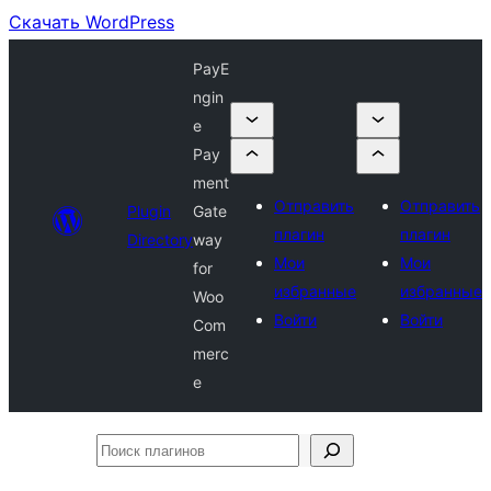
Скачать WordPress
PayE
ngin
e
Pay
ment
Отправить
Отправить
Plugin
Gate
плагин
плагин
Directory
way
Мои
Мои
for
избранные
избранные
Woo
Войти
Войти
Com
merc
e
Поиск
плагинов