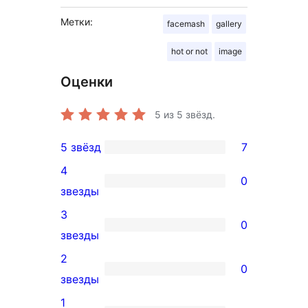
Метки:
facemash
gallery
hot or not
image
Оценки
5
из 5 звёзд.
5 звёзд
7
7
4
5-
0
0
звезды
звездный
4-
3
отзыв
0
звездный
0
звезды
отзыв
3-
2
0
звездный
0
звезды
отзыв
2-
1