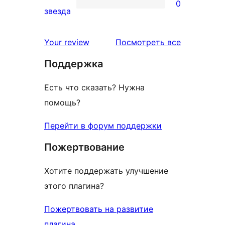
0
звездный
0
звезда
отзыв
1-
звездный
отзывы
Your review
Посмотреть все
отзыв
Поддержка
Есть что сказать? Нужна
помощь?
Перейти в форум поддержки
Пожертвование
Хотите поддержать улучшение
этого плагина?
Пожертвовать на развитие
плагина