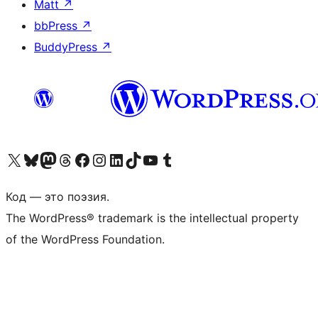
Matt
↗
bbPress
↗
BuddyPress
↗
Посетите нас в X (ранее Twitter)
Посетите нашу учётную запись в Bluesky
Посетите нашу ленту в Mastodon
Посетите нашу учётную запись в Threads
Посетите нашу страницу на Facebook
Посетите наш Instagram
Посетите нашу страницу в LinkedIn
Посетите нашу учётную запись в TikTok
Посетите наш канал YouTube
Посетите нашу учётную запись в Tumblr
Код — это поэзия.
The WordPress® trademark is the intellectual property
of the WordPress Foundation.