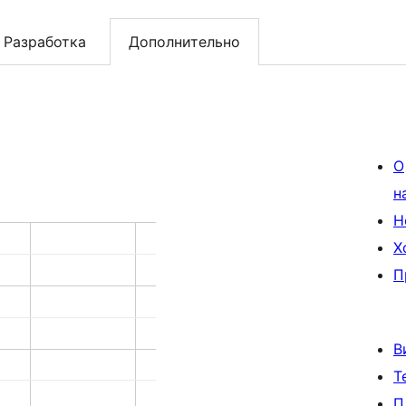
Разработка
Дополнительно
О
н
Н
Х
П
В
Т
П