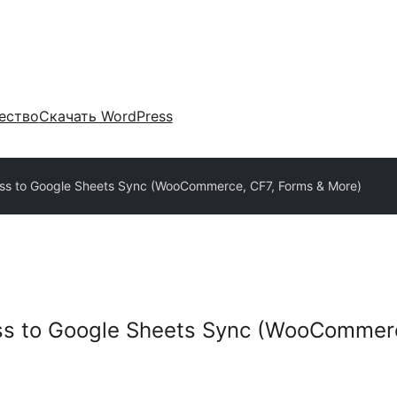
ество
Скачать WordPress
s to Google Sheets Sync (WooCommerce, CF7, Forms & More)
s to Google Sheets Sync (WooCommerc