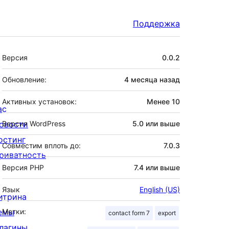
Поддержка
Мета
Версия
0.0.2
Обновление:
4 месяца
назад
Активных установок:
Менее 10
ас
овости
Версия WordPress
5.0 или выше
остинг
Совместим вплоть до:
7.0.3
риватность
Версия PHP
7.4 или выше
Язык
English (US)
итрина
емы
Метки:
contact form 7
export
лагины