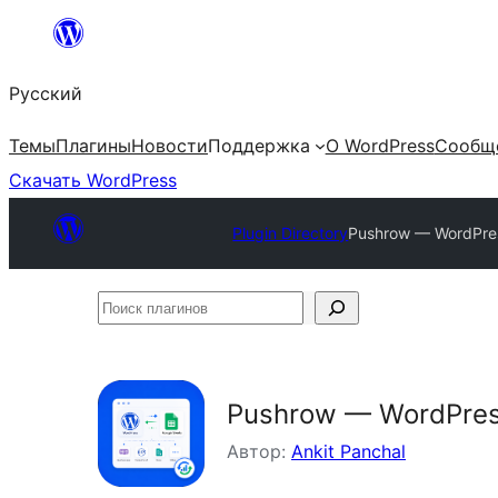
Перейти
к
Русский
содержимому
Темы
Плагины
Новости
Поддержка
О WordPress
Сообщ
Скачать WordPress
Plugin Directory
Pushrow — WordPres
Поиск
плагинов
Pushrow — WordPres
Автор:
Ankit Panchal