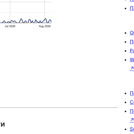
П
Jul 2026
Aug 2026
О
П
Р
W
П
С
П
ти
S