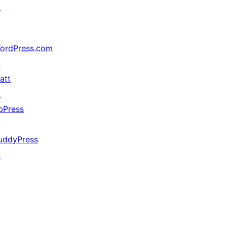
↗
ordPress.com
↗
att
↗
bPress
↗
uddyPress
↗