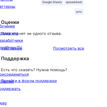
Google Sheets
spreadsheet
аттерны
sync
Оценки
бучение
оддержка
Пока что нет ни одного отзыва.
азработчики
ordPress.TV
отзывы
Your review
Посмотреть все
↗
Поддержка
Есть что сказать? Нужна помощь?
рисоединиться
Перейти в форум поддержки
обытия
оддержать
↗
wag