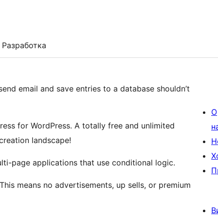
Разработка
send email and save entries to a database shouldn’t
О
ess for WordPress. A totally free and unlimited
н
creation landscape!
Н
Х
ti-page applications that use conditional logic.
П
 This means no advertisements, up sells, or premium
В