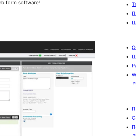
web form software!
Т
П
П
О
П
Р
W
П
С
П