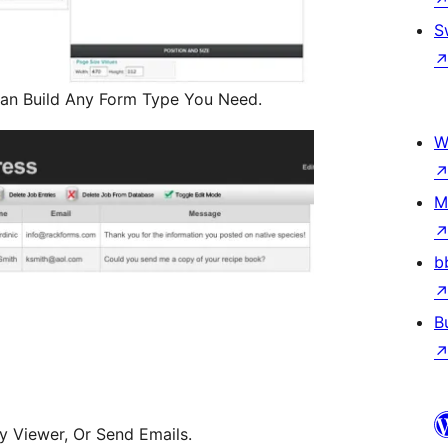
S
an Build Any Form Type You Need.
W
M
b
B
y Viewer, Or Send Emails.