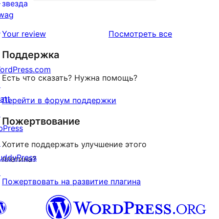
↗
звездный
1
звезда
wag
отзыв
1-
↗
звездный
отзывы
Your review
Посмотреть все
отзыв
Поддержка
ordPress.com
Есть что сказать? Нужна помощь?
↗
att
Перейти в форум поддержки
↗
Пожертвование
bPress
↗
Хотите поддержать улучшение этого
uddyPress
плагина?
↗
Пожертвовать на развитие плагина