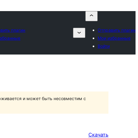
вить плагин
Отправить плагин
избранные
Мои избранные
Войти
ерживается и может быть несовместим с
Скачать