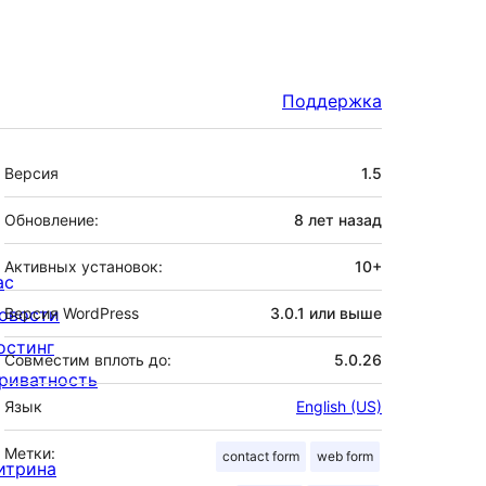
Поддержка
Мета
Версия
1.5
Обновление:
8 лет
назад
Активных установок:
10+
ас
овости
Версия WordPress
3.0.1 или выше
остинг
Совместим вплоть до:
5.0.26
риватность
Язык
English (US)
Метки:
contact form
web form
итрина