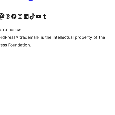
анее Twitter)
 учётную запись в Bluesky
осетите нашу ленту в Mastodon
Посетите нашу учётную запись в Threads
Посетите нашу страницу на Facebook
Посетите наш Instagram
Посетите нашу страницу в LinkedIn
Посетите нашу учётную запись в TikTok
Посетите наш канал YouTube
Посетите нашу учётную запись в Tumblr
это поэзия.
rdPress® trademark is the intellectual property of the
ess Foundation.