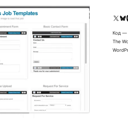
Посетите нас в X (р
Посетите нашу
П
Код — 
The Wo
WordPr