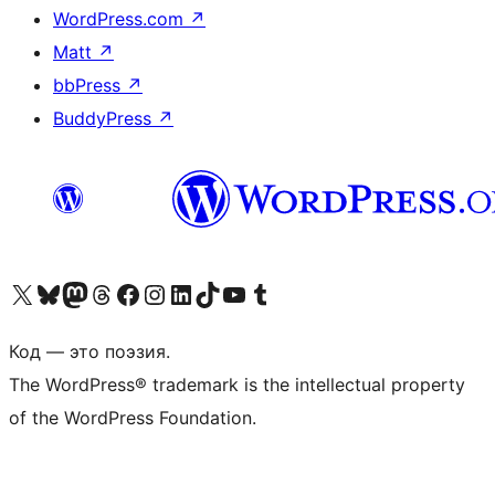
WordPress.com
↗
Matt
↗
bbPress
↗
BuddyPress
↗
Посетите нас в X (ранее Twitter)
Посетите нашу учётную запись в Bluesky
Посетите нашу ленту в Mastodon
Посетите нашу учётную запись в Threads
Посетите нашу страницу на Facebook
Посетите наш Instagram
Посетите нашу страницу в LinkedIn
Посетите нашу учётную запись в TikTok
Посетите наш канал YouTube
Посетите нашу учётную запись в Tumblr
Код — это поэзия.
The WordPress® trademark is the intellectual property
of the WordPress Foundation.