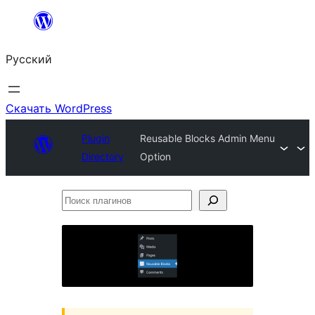
Перейти
к
Русский
содержимому
Скачать WordPress
Plugin
Reusable Blocks Admin Menu
Directory
Option
Поиск
плагинов