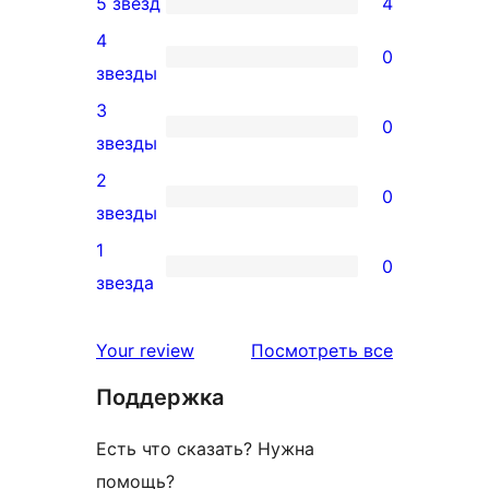
5 звёзд
4
4
4
5-
0
0
звезды
звездный
4-
3
отзыв
0
звездный
0
звезды
отзыв
3-
2
0
звездный
0
звезды
отзыв
2-
1
0
звездный
0
звезда
отзыв
1-
звездный
отзывы
Your review
Посмотреть все
отзыв
Поддержка
Есть что сказать? Нужна
помощь?