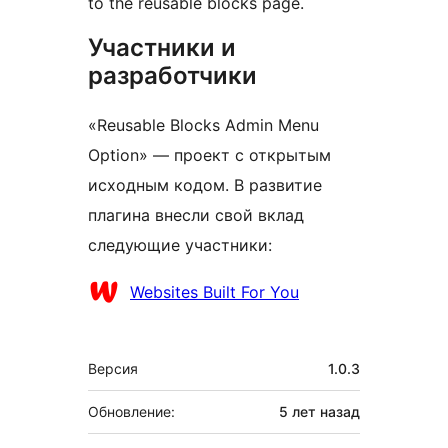
to the reusable blocks page.
Участники и
разработчики
«Reusable Blocks Admin Menu
Option» — проект с открытым
исходным кодом. В развитие
плагина внесли свой вклад
следующие участники:
Участники
Websites Built For You
Мета
Версия
1.0.3
Обновление:
5 лет
назад