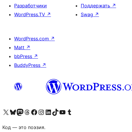
Разработчики
Поддержать
↗
WordPress.TV
↗
Swag
↗
WordPress.com
↗
Matt
↗
bbPress
↗
BuddyPress
↗
Посетите нас в X (ранее Twitter)
Посетите нашу учётную запись в Bluesky
Посетите нашу ленту в Mastodon
Посетите нашу учётную запись в Threads
Посетите нашу страницу на Facebook
Посетите наш Instagram
Посетите нашу страницу в LinkedIn
Посетите нашу учётную запись в TikTok
Посетите наш канал YouTube
Посетите нашу учётную запись в Tumblr
Код — это поэзия.