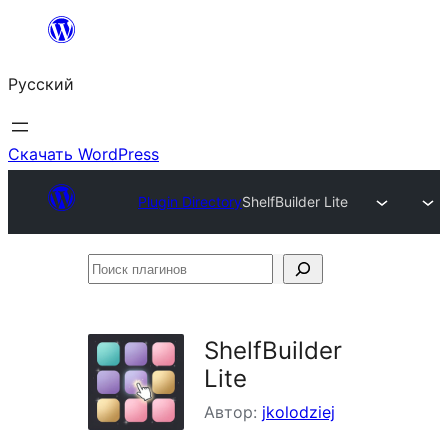
Перейти
к
Русский
содержимому
Скачать WordPress
Plugin Directory
ShelfBuilder Lite
Поиск
плагинов
ShelfBuilder
Lite
Автор:
jkolodziej