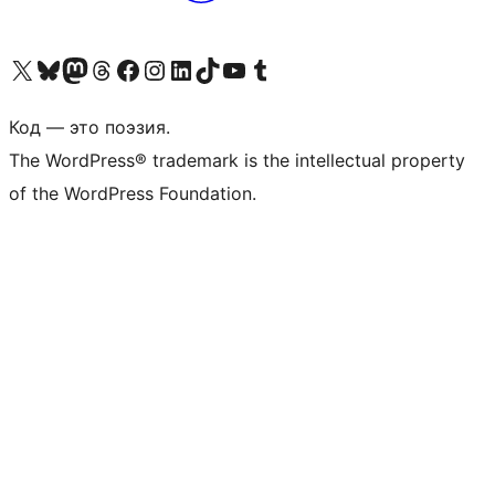
Посетите нас в X (ранее Twitter)
Посетите нашу учётную запись в Bluesky
Посетите нашу ленту в Mastodon
Посетите нашу учётную запись в Threads
Посетите нашу страницу на Facebook
Посетите наш Instagram
Посетите нашу страницу в LinkedIn
Посетите нашу учётную запись в TikTok
Посетите наш канал YouTube
Посетите нашу учётную запись в Tumblr
Код — это поэзия.
The WordPress® trademark is the intellectual property
of the WordPress Foundation.