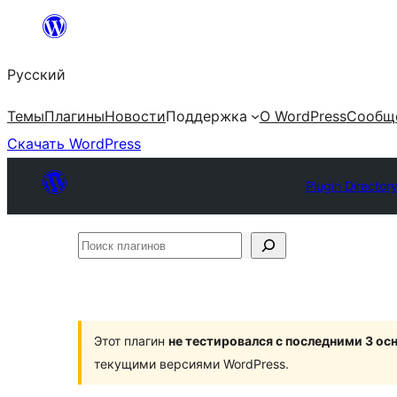
Перейти
к
Русский
содержимому
Темы
Плагины
Новости
Поддержка
О WordPress
Сообщ
Скачать WordPress
Plugin Director
Поиск
плагинов
Этот плагин
не тестировался с последними 3 о
текущими версиями WordPress.