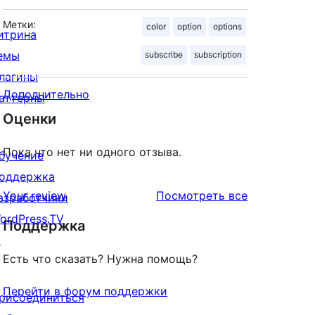
Метки:
color
option
options
итрина
емы
subscribe
subscription
лагины
Дополнительно
аттерны
Оценки
Пока что нет ни одного отзыва.
бучение
оддержка
отзывы
Your review
Посмотреть все
азработчики
ordPress.TV
Поддержка
↗
Есть что сказать? Нужна помощь?
Перейти в форум поддержки
рисоединиться