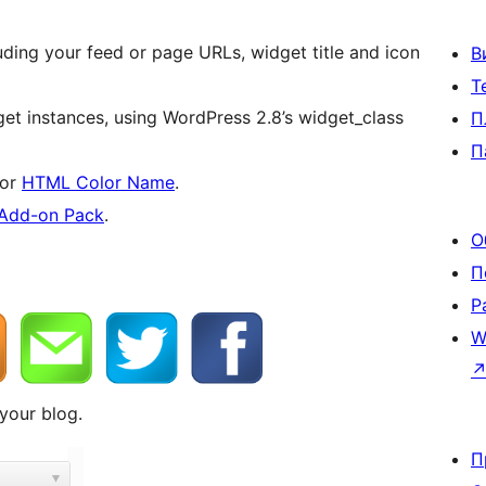
cluding your feed or page URLs, widget title and icon
В
Т
et instances, using WordPress 2.8’s widget_class
П
П
 or
HTML Color Name
.
 Add-on Pack
.
О
П
Р
W
 your blog.
П