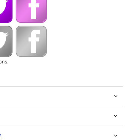
ons.
?