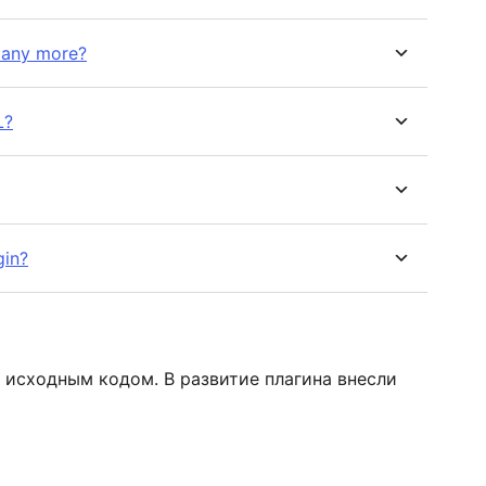
 any more?
L?
gin?
м исходным кодом. В развитие плагина внесли