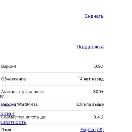
Скачать
Поддержка
Мета
Версия
0.9.1
Обновление:
14 лет
назад
Активных установок:
300+
ас
овости
Версия WordPress
2.8 или выше
остинг
Совместим вплоть до:
3.4.2
риватность
Язык
English (US)