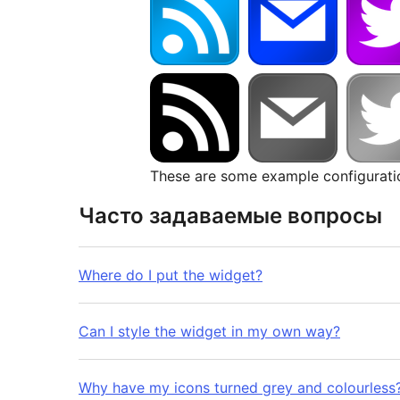
These are some example configurati
Часто задаваемые вопросы
Where do I put the widget?
Can I style the widget in my own way?
Why have my icons turned grey and colourless