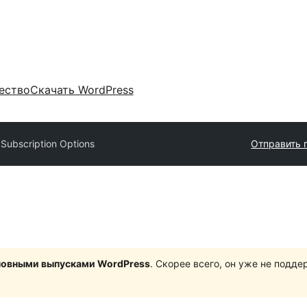
ество
Скачать WordPress
y
Subscription Options
Отправить 
сновными выпусками WordPress
. Скорее всего, он уже не подд