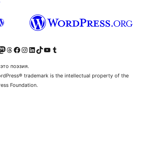
анее Twitter)
 учётную запись в Bluesky
осетите нашу ленту в Mastodon
Посетите нашу учётную запись в Threads
Посетите нашу страницу на Facebook
Посетите наш Instagram
Посетите нашу страницу в LinkedIn
Посетите нашу учётную запись в TikTok
Посетите наш канал YouTube
Посетите нашу учётную запись в Tumblr
это поэзия.
rdPress® trademark is the intellectual property of the
ess Foundation.