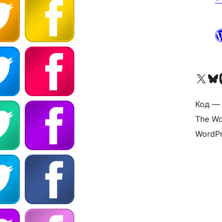
Посетите нас в X (р
Посетите нашу
П
Код — 
The Wo
WordPr