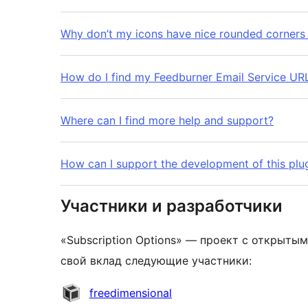
Why don’t my icons have nice rounded corners
How do I find my Feedburner Email Service UR
Where can I find more help and support?
How can I support the development of this plu
Участники и разработчики
«Subscription Options» — проект с открыты
свой вклад следующие участники:
Участники
freedimensional