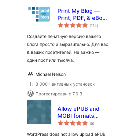
Print My Blog —
Print, PDF, & eBook
общий
Converter
(114
)
рейтинг
WordPress Plugin
Создайте печатную версию вашего
блога просто и выразительно. Для вас
& ваших посетителей. Не важно —
один пост или тысяча.
Michael Nelson
8 000+ активных установок
Протестирован с 7.0.3
Allow ePUB and
MOBI formats
общий
upload
(5
)
рейтинг
WordPress does not allow upload ePUB