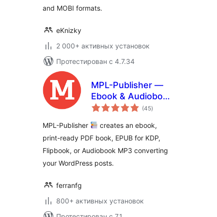
and MOBI formats.
eKnizky
2 000+ активных установок
Протестирован с 4.7.34
MPL-Publisher —
Ebook & Audiobook
общий
Creator
(45
)
рейтинг
MPL-Publisher
creates an ebook,
print-ready PDF book, EPUB for KDP,
Flipbook, or Audiobook MP3 converting
your WordPress posts.
ferranfg
800+ активных установок
Протестирован с 7.1