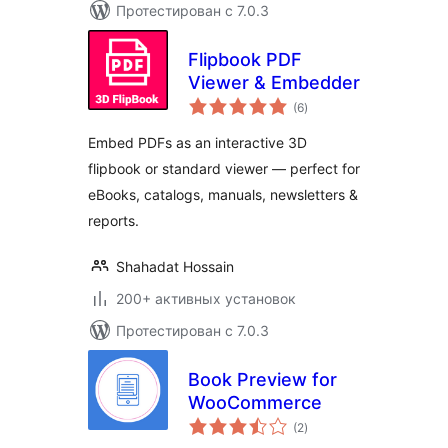
Протестирован с 7.0.3
Flipbook PDF
Viewer & Embedder
общий
(6
)
рейтинг
Embed PDFs as an interactive 3D
flipbook or standard viewer — perfect for
eBooks, catalogs, manuals, newsletters &
reports.
Shahadat Hossain
200+ активных установок
Протестирован с 7.0.3
Book Preview for
WooCommerce
общий
(2
)
рейтинг