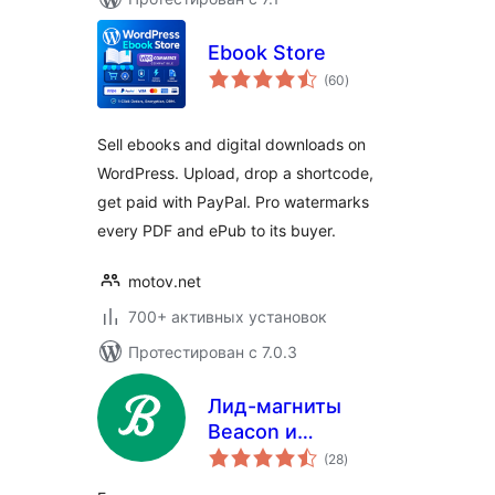
Ebook Store
общий
(60
)
рейтинг
Sell ebooks and digital downloads on
WordPress. Upload, drop a shortcode,
get paid with PayPal. Pro watermarks
every PDF and ePub to its buyer.
motov.net
700+ активных установок
Протестирован с 7.0.3
Лид-магниты
Beacon и
общий
привлечение
(28
)
рейтинг
лидов