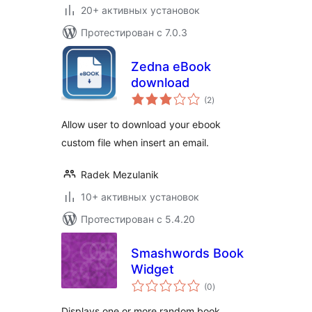
20+ активных установок
Протестирован с 7.0.3
Zedna eBook
download
общий
(2
)
рейтинг
Allow user to download your ebook
custom file when insert an email.
Radek Mezulanik
10+ активных установок
Протестирован с 5.4.20
Smashwords Book
Widget
общий
(0
)
рейтинг
Displays one or more random book