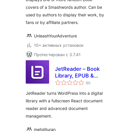
covers of a Smashwords author. Can be
used by authors to display their work, by
fans or by affiliate partners.
UnleashYourAdventure
10+ активных установок
Протестирован с 3.7.41
JetReader – Book
Library, EPUB &
общий
PDF Reader (Lite)
(0
)
рейтинг
JetReader turns WordPress into a digital
library with a fullscreen React document
reader and advanced document
management.
mehdituran