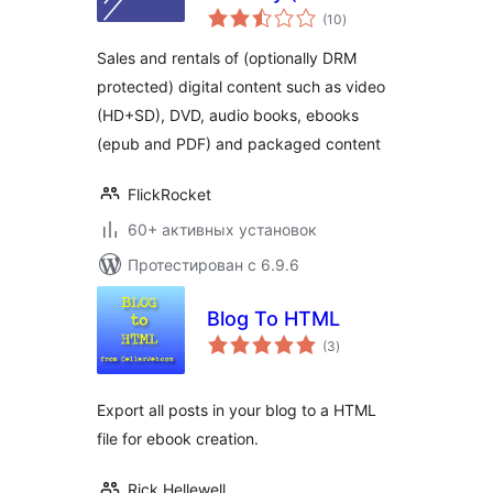
общий
by Flickrocket for
(10
)
рейтинг
WooCommerce
Sales and rentals of (optionally DRM
protected) digital content such as video
(HD+SD), DVD, audio books, ebooks
(epub and PDF) and packaged content
FlickRocket
60+ активных установок
Протестирован с 6.9.6
Blog To HTML
общий
(3
)
рейтинг
Export all posts in your blog to a HTML
file for ebook creation.
Rick Hellewell