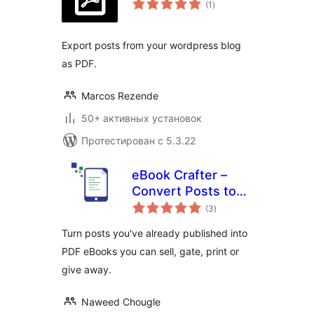
(1
)
рейтинг
Export posts from your wordpress blog
as PDF.
Marcos Rezende
50+ активных установок
Протестирован с 5.3.22
eBook Crafter –
Convert Posts to
общий
PDF eBooks, Ready
(3
)
рейтинг
to Print
Turn posts you've already published into
PDF eBooks you can sell, gate, print or
give away.
Naweed Chougle