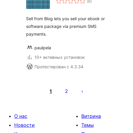
(0
)
рейтинг
Sell from Blog lets you sell your ebook or
software package via premium SMS
payments.
paulpela
10+ активных установок
Протестирован с 4.3.34
Пагинация
записей
1
2
О нас
Витрина
Новости
Темы