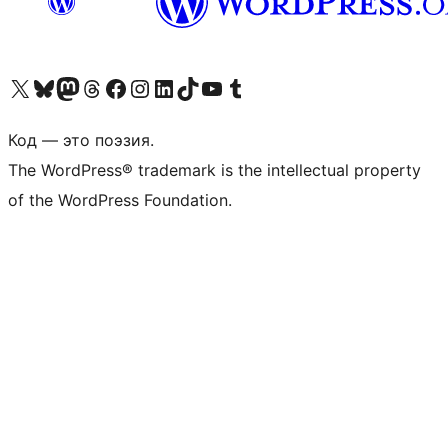
Посетите нас в X (ранее Twitter)
Посетите нашу учётную запись в Bluesky
Посетите нашу ленту в Mastodon
Посетите нашу учётную запись в Threads
Посетите нашу страницу на Facebook
Посетите наш Instagram
Посетите нашу страницу в LinkedIn
Посетите нашу учётную запись в TikTok
Посетите наш канал YouTube
Посетите нашу учётную запись в Tumblr
Код — это поэзия.
The WordPress® trademark is the intellectual property
of the WordPress Foundation.