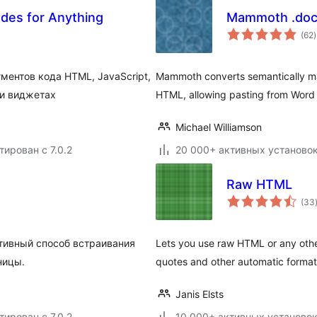
des for Anything
Mammoth .doc
(62
)
ментов кода HTML, JavaScript,
Mammoth converts semantically m
 и виджетах
HTML, allowing pasting from Word
Michael Williamson
тирован с 7.0.2
20 000+ активных установо
Raw HTML
(33
тивный способ встраивания
Lets you use raw HTML or any othe
ницы.
quotes and other automatic formatt
Janis Elsts
тирован с 7.0.2
10 000+ активных установо