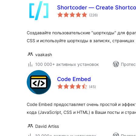
Shortcoder — Create Shortco
общий
(226
)
рейтинг
Создавайте пользовательские "шорткоды" для фраг
CSS и используйте шорткоды в записях, страницах
vaakash
100 000+ активных установок
Протес
Code Embed
общий
(45
)
рейтинг
Code Embed предоставляет очень простой и эффек
кода (JavaScript, CSS и HTML) в Ваши посты и стра
David Artiss
10 000+ активных установок
Протес