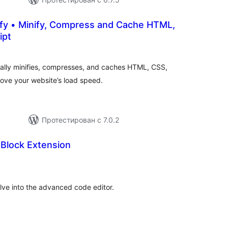
fy • Minify, Compress and Cache HTML,
ipt
общий
рейтинг
ically minifies, compresses, and caches HTML, CSS,
ove your website’s load speed.
Протестирован с 7.0.2
Block Extension
общий
рейтинг
ve into the advanced code editor.