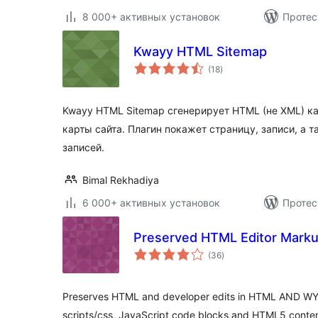
8 000+ активных установок
Протес
Kwayy HTML Sitemap
общий
(18
)
рейтинг
Kwayy HTML Sitemap сгенерирует HTML (не XML) ка
карты сайта. Плагин покажет страницу, записи, а 
записей.
Bimal Rekhadiya
6 000+ активных установок
Протес
Preserved HTML Editor Marku
общий
(36
)
рейтинг
Preserves HTML and developer edits in HTML AND WYS
scripts/css, JavaScript code blocks and HTML5 conten