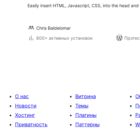
Easily insert HTML, Javascript, CSS, into the head and f
Chris Baldelomar
800+ активных установок
Протес
Пагинация
записей
О нас
Витрина
О
Новости
Темы
П
Хостинг
Плагины
Р
Приватность
Паттерны
W