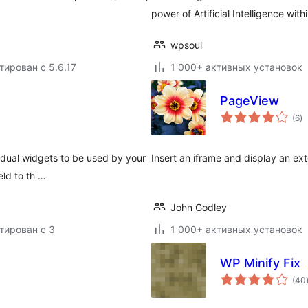
power of Artificial Intelligence wit
wpsoul
тирован с 5.6.17
1 000+ активных установок
PageView
о
(6
)
р
idual widgets to be used by your
Insert an iframe and display an ext
eld to th …
John Godley
тирован с 3
1 000+ активных установок
WP Minify Fix
(40