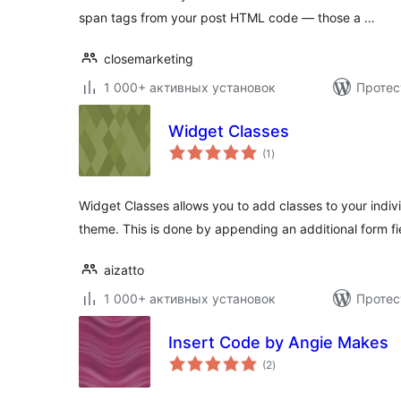
span tags from your post HTML code — those a …
closemarketing
1 000+ активных установок
Протес
Widget Classes
общий
(1
)
рейтинг
Widget Classes allows you to add classes to your indiv
theme. This is done by appending an additional form fi
aizatto
1 000+ активных установок
Протес
Insert Code by Angie Makes
общий
(2
)
рейтинг