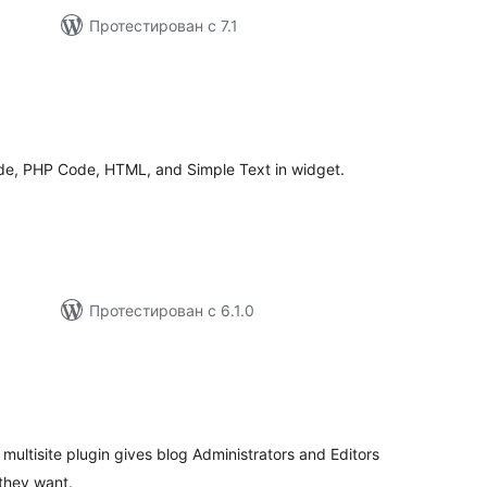
Протестирован с 7.1
общий
рейтинг
de, PHP Code, HTML, and Simple Text in widget.
Протестирован с 6.1.0
общий
рейтинг
ultisite plugin gives blog Administrators and Editors
they want.