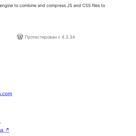
y engine to combine and compress JS and CSS files to
Протестирован с 4.3.34
s.com
↗
ss
↗