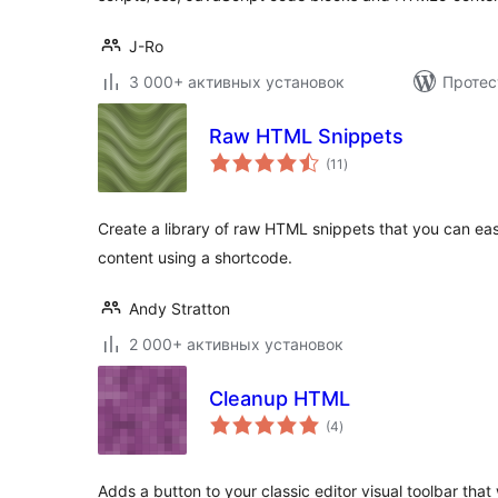
J-Ro
3 000+ активных установок
Протес
Raw HTML Snippets
общий
(11
)
рейтинг
Create a library of raw HTML snippets that you can eas
content using a shortcode.
Andy Stratton
2 000+ активных установок
Cleanup HTML
общий
(4
)
рейтинг
Adds a button to your classic editor visual toolbar that w