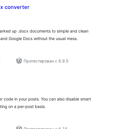
x converter
общий
рейтинг
arked up .docx documents to simple and clean
 and Google Docs without the usual mess.
к
Протестирован с 6.9.5
общий
)
рейтинг
r code in your posts. You can also disable smart
ing on a per-post basis.
к
Протестирован с 6.7.5