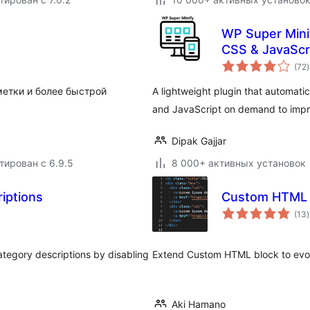
WP Super Mini
CSS & JavaScr
(72
)
етки и более быстрой
A lightweight plugin that automat
and JavaScript on demand to impr
Dipak Gajjar
тирован с 6.9.5
8 000+ активных установок
iptions
Custom HTML 
(13
)
ategory descriptions by disabling
Extend Custom HTML block to evol
Aki Hamano