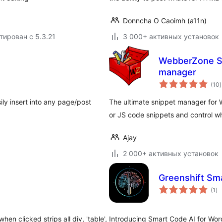
Donncha O Caoimh (a11n)
тирован с 5.3.21
3 000+ активных установок
WebberZone Sn
manager
(10
)
ily insert into any page/post
The ultimate snippet manager fo
or JS code snippets and control w
Ajay
2 000+ активных установок
Greenshift Sm
о
(1
)
ре
hen clicked strips all div, 'table',
Introducing Smart Code AI for Word