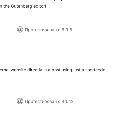
hin the Gutenberg editor!
Протестирован с 6.9.5
бщий
ейтинг
ernal website directly in a post using just a shortcode.
Протестирован с 4.1.42
общий
)
рейтинг