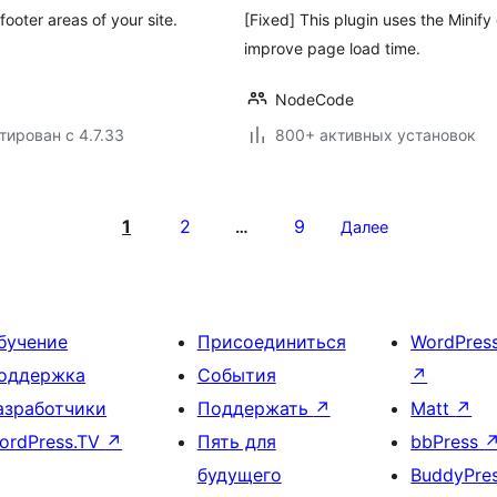
ooter areas of your site.
[Fixed] This plugin uses the Minif
improve page load time.
NodeCode
тирован с 4.7.33
800+ активных установок
1
2
9
…
Далее
бучение
Присоединиться
WordPres
оддержка
События
↗
азработчики
Поддержать
↗
Matt
↗
ordPress.TV
↗
Пять для
bbPress
будущего
BuddyPre