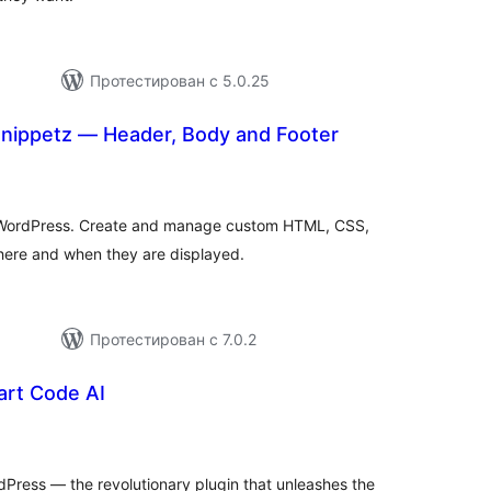
Протестирован с 5.0.25
ippetz — Header, Body and Footer
общий
рейтинг
r WordPress. Create and manage custom HTML, CSS,
here and when they are displayed.
Протестирован с 7.0.2
art Code AI
бщий
йтинг
Press — the revolutionary plugin that unleashes the