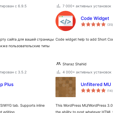
тирован с 6.9.5
7 000+ активных установок
Code Widget
(35
)
рту сайта для вашей страницы
Code widget help to add Short Co
также пользовательские типы
Sharaz Shahid
тирован с 3.5.2
4 000+ активных установок
p Plus
Unfiltered MU
(14
)
IWYG tab. Supports inline
This WordPress MU/WordPress 3.0 m
t editing
the ability to post whatever HTML 