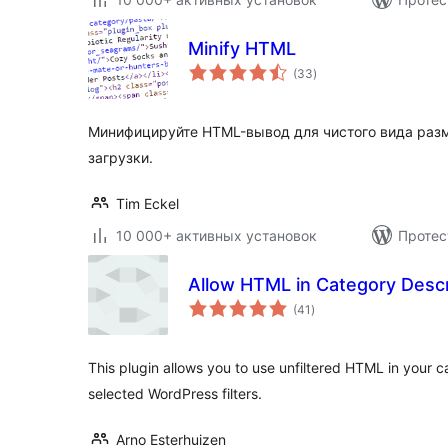
Minify HTML
общий
(33
)
рейтинг
Минифицируйте HTML-вывод для чистого вида разм
загрузки.
Tim Eckel
10 000+ активных установок
Протес
Allow HTML in Category Descr
общий
(41
)
рейтинг
This plugin allows you to use unfiltered HTML in your c
selected WordPress filters.
Arno Esterhuizen