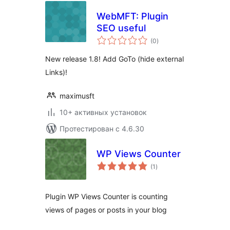
WebMFT: Plugin
SEO useful
общий
(0
)
рейтинг
New release 1.8! Add GoTo (hide external
Links)!
maximusft
10+ активных установок
Протестирован с 4.6.30
WP Views Counter
общий
(1
)
рейтинг
Plugin WP Views Counter is counting
views of pages or posts in your blog