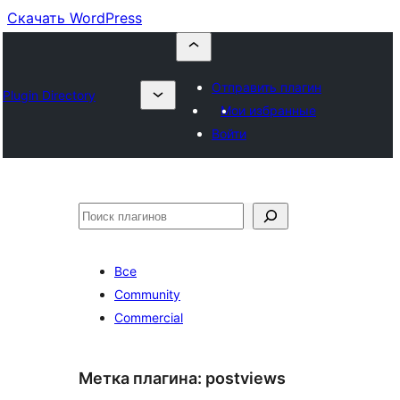
Скачать WordPress
Отправить плагин
Plugin Directory
Мои избранные
Войти
Поиск
Все
Community
Commercial
Метка плагина:
postviews