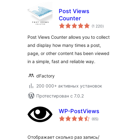
Post Views
Counter
общий
(1 220
)
рейтинг
Post Views Counter allows you to collect
and display how many times a post,
page, or other content has been viewed
in a simple, fast and reliable way.
dFactory
200 000+ активных установок
Протестирован с 7.0.2
WP-PostViews
общий
(65
)
рейтинг
Отображает сколько раз запись/