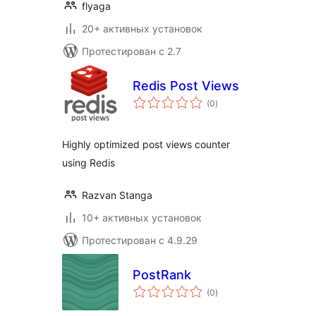
flyaga
20+ активных установок
Протестирован с 2.7
Redis Post Views
общий
(0
)
рейтинг
Highly optimized post views counter
using Redis
Razvan Stanga
10+ активных установок
Протестирован с 4.9.29
PostRank
общий
(0
)
рейтинг