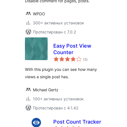
Disable comment for pages, posts.
WPDO
300+ активных установок
Протестирован с 7.0.2
Easy Post View
Counter
общий
(3
)
рейтинг
With this plugin you can see how many
views a single post has.
Michael Gertz
100+ активных установок
Протестирован с 4.1.42
Post Count Tracker
общий