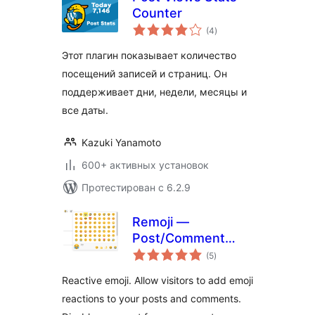
Counter
общий
(4
)
рейтинг
Этот плагин показывает количество
посещений записей и страниц. Он
поддерживает дни, недели, месяцы и
все даты.
Kazuki Yanamoto
600+ активных установок
Протестирован с 6.2.9
Remoji —
Post/Comment
общий
Reaction and
(5
)
рейтинг
Enhancement
Reactive emoji. Allow visitors to add emoji
reactions to your posts and comments.