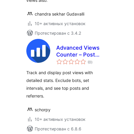
views also.
chandra sekhar Gudavalli
10+ активных установок
Протестирован с 3.4.2
Advanced Views
Counter – Post
общий
Views Counter
(0
)
рейтинг
Analytics & Popular
Track and display post views with
Posts Tracker
detailed stats. Exclude bots, set
intervals, and see top posts and
referrers.
schorpy
10+ активных установок
Протестирован с 6.8.6