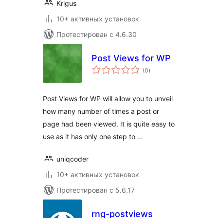
Krigus
10+ активных установок
Протестирован с 4.6.30
Post Views for WP
общий
(0
)
рейтинг
Post Views for WP will allow you to unveil
how many number of times a post or
page had been viewed. It is quite easy to
use as it has only one step to …
uniqcoder
10+ активных установок
Протестирован с 5.6.17
rng-postviews