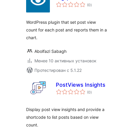
общий
(0
)
рейтинг
WordPress plugin that set post view
count for each post and reports them in a
chart.
Abolfazl Sabagh
Менее 10 активных установок
Протестирован с 5.1.22
PostViews Insights
общий
(0
)
рейтинг
Display post view insights and provide a
shortcode to list posts based on view
count.