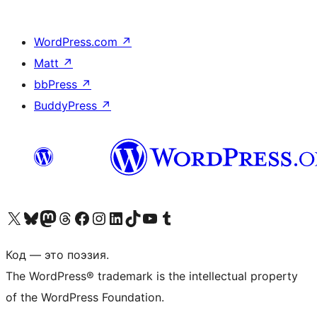
WordPress.com
↗
Matt
↗
bbPress
↗
BuddyPress
↗
Посетите нас в X (ранее Twitter)
Посетите нашу учётную запись в Bluesky
Посетите нашу ленту в Mastodon
Посетите нашу учётную запись в Threads
Посетите нашу страницу на Facebook
Посетите наш Instagram
Посетите нашу страницу в LinkedIn
Посетите нашу учётную запись в TikTok
Посетите наш канал YouTube
Посетите нашу учётную запись в Tumblr
Код — это поэзия.
The WordPress® trademark is the intellectual property
of the WordPress Foundation.