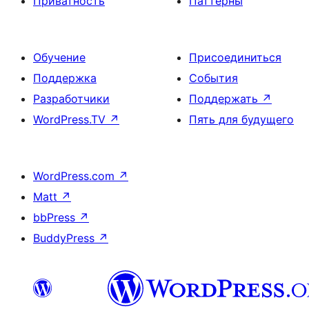
Приватность
Паттерны
Обучение
Присоединиться
Поддержка
События
Разработчики
Поддержать
↗
WordPress.TV
↗
Пять для будущего
WordPress.com
↗
Matt
↗
bbPress
↗
BuddyPress
↗