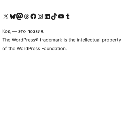
Посетите нас в X (ранее Twitter)
Посетите нашу учётную запись в Bluesky
Посетите нашу ленту в Mastodon
Посетите нашу учётную запись в Threads
Посетите нашу страницу на Facebook
Посетите наш Instagram
Посетите нашу страницу в LinkedIn
Посетите нашу учётную запись в TikTok
Посетите наш канал YouTube
Посетите нашу учётную запись в Tumblr
Код — это поэзия.
The WordPress® trademark is the intellectual property
of the WordPress Foundation.