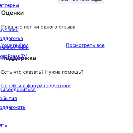
аттерны
Оценки
Пока что нет ни одного отзыва.
бучение
оддержка
отзывы
Your review
Посмотреть все
азработчики
ordPress.TV
Поддержка
↗
Есть что сказать? Нужна помощь?
Перейти в форум поддержки
рисоединиться
обытия
оддержать
↗
ять