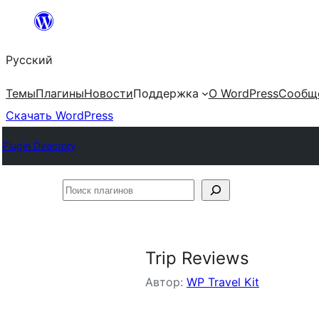
Перейти
к
Русский
содержимому
Темы
Плагины
Новости
Поддержка
О WordPress
Сообщ
Скачать WordPress
Plugin Directory
Поиск
плагинов
Trip Reviews
Автор:
WP Travel Kit