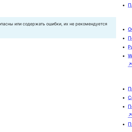
П
пасны или содержать ошибки, их не рекомендуется
О
П
Р
W
П
С
П
П