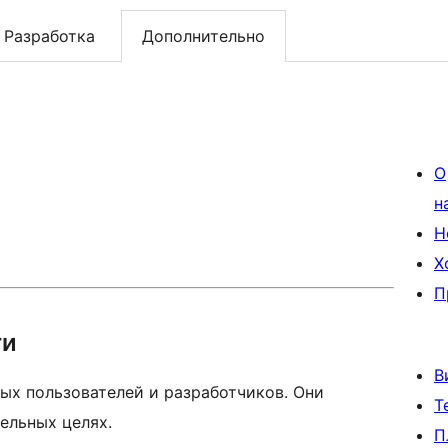
Разработка
Дополнительно
О
н
Н
Х
П
ти
В
ых пользователей и разработчиков. Они
Т
ельных целях.
П