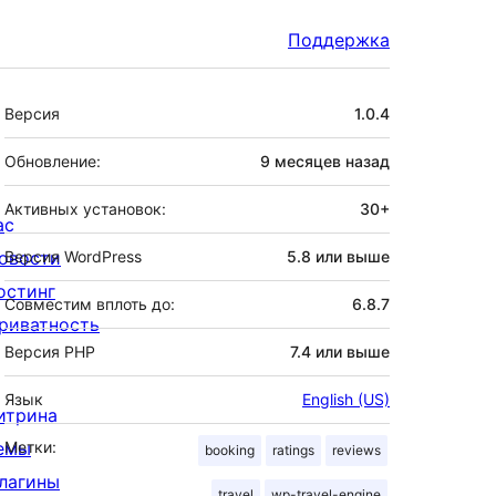
Поддержка
Мета
Версия
1.0.4
Обновление:
9 месяцев
назад
Активных установок:
30+
ас
овости
Версия WordPress
5.8 или выше
остинг
Совместим вплоть до:
6.8.7
риватность
Версия PHP
7.4 или выше
Язык
English (US)
итрина
емы
Метки:
booking
ratings
reviews
лагины
travel
wp-travel-engine