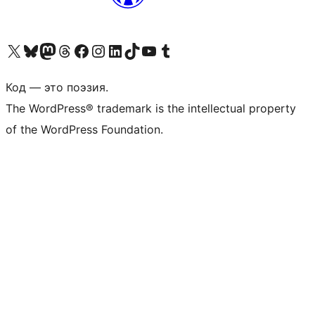
Посетите нас в X (ранее Twitter)
Посетите нашу учётную запись в Bluesky
Посетите нашу ленту в Mastodon
Посетите нашу учётную запись в Threads
Посетите нашу страницу на Facebook
Посетите наш Instagram
Посетите нашу страницу в LinkedIn
Посетите нашу учётную запись в TikTok
Посетите наш канал YouTube
Посетите нашу учётную запись в Tumblr
Код — это поэзия.
The WordPress® trademark is the intellectual property
of the WordPress Foundation.