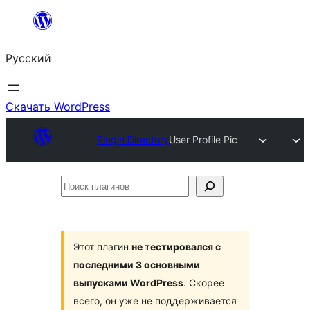
Перейти
к
Русский
содержимому
Скачать WordPress
Plugin Directory
User Profile Pic
Поиск
плагинов
Этот плагин
не тестировался с
последними 3 основными
выпусками WordPress
. Скорее
всего, он уже не поддерживается