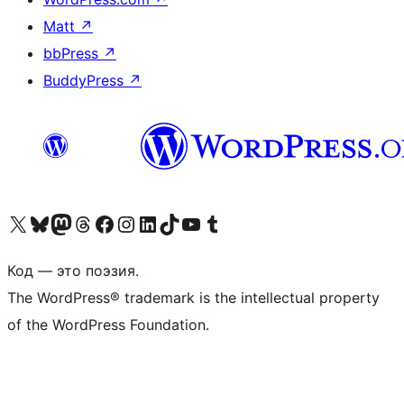
Matt
↗
bbPress
↗
BuddyPress
↗
Посетите нас в X (ранее Twitter)
Посетите нашу учётную запись в Bluesky
Посетите нашу ленту в Mastodon
Посетите нашу учётную запись в Threads
Посетите нашу страницу на Facebook
Посетите наш Instagram
Посетите нашу страницу в LinkedIn
Посетите нашу учётную запись в TikTok
Посетите наш канал YouTube
Посетите нашу учётную запись в Tumblr
Код — это поэзия.
The WordPress® trademark is the intellectual property
of the WordPress Foundation.