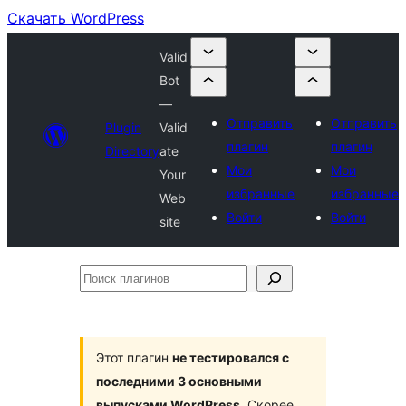
Скачать WordPress
Valid
Bot
—
Отправить
Отправить
Plugin
Valid
плагин
плагин
Directory
ate
Мои
Мои
Your
избранные
избранные
Web
Войти
Войти
site
Поиск
плагинов
Этот плагин
не тестировался с
последними 3 основными
выпусками WordPress
. Скорее