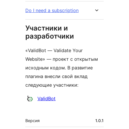
Do I need a subscription
Участники и
разработчики
«ValidBot — Validate Your
Website» — проект с открытым
исходным кодом. В развитие
плагина внесли свой вклад
следующие участники:
Участники
ValidBot
Мета
Версия
1.0.1