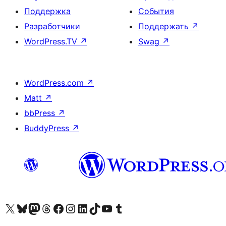
Поддержка
События
Разработчики
Поддержать
↗
WordPress.TV
↗
Swag
↗
WordPress.com
↗
Matt
↗
bbPress
↗
BuddyPress
↗
Посетите нас в X (ранее Twitter)
Посетите нашу учётную запись в Bluesky
Посетите нашу ленту в Mastodon
Посетите нашу учётную запись в Threads
Посетите нашу страницу на Facebook
Посетите наш Instagram
Посетите нашу страницу в LinkedIn
Посетите нашу учётную запись в TikTok
Посетите наш канал YouTube
Посетите нашу учётную запись в Tumblr