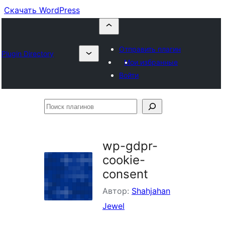
Скачать WordPress
Отправить плагин
Plugin Directory
Мои избранные
Войти
Поиск
плагинов
wp-gdpr-
cookie-
consent
Автор:
Shahjahan
Jewel