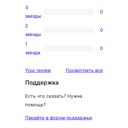
звездный
4-
3
отзыв
0
звездный
0
звезды
отзыв
3-
2
0
звездный
0
звезды
отзыв
2-
1
0
звездный
0
звезда
отзыв
1-
звездный
отзывы
Your review
Посмотреть все
отзыв
Поддержка
Есть что сказать? Нужна
помощь?
Перейти в форум поддержки