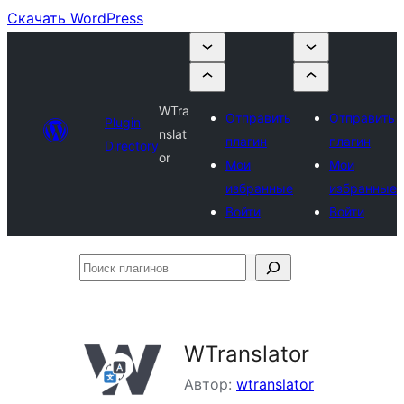
Скачать WordPress
WTra
Отправить
Отправить
Plugin
nslat
плагин
плагин
Directory
or
Мои
Мои
избранные
избранные
Войти
Войти
Поиск
плагинов
WTranslator
Автор:
wtranslator