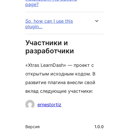
page?
So, how can I use this
plugin…
Участники и
разработчики
«Xtras LearnDash» — проект с
открытым исходным кодом. В
развитие плагина внесли свой
вклад следующие участники:
Участники
ernestortiz
Мета
Версия
1.0.0