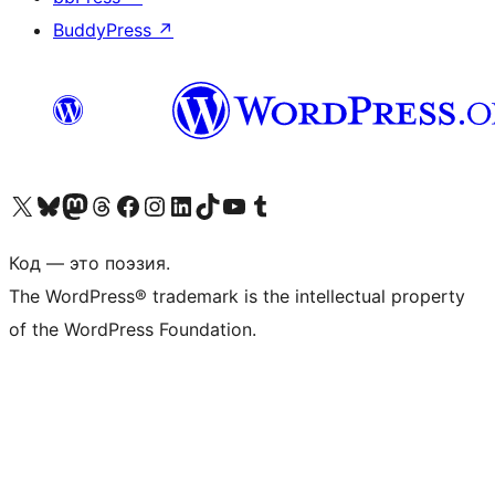
BuddyPress
↗
Посетите нас в X (ранее Twitter)
Посетите нашу учётную запись в Bluesky
Посетите нашу ленту в Mastodon
Посетите нашу учётную запись в Threads
Посетите нашу страницу на Facebook
Посетите наш Instagram
Посетите нашу страницу в LinkedIn
Посетите нашу учётную запись в TikTok
Посетите наш канал YouTube
Посетите нашу учётную запись в Tumblr
Код — это поэзия.
The WordPress® trademark is the intellectual property
of the WordPress Foundation.