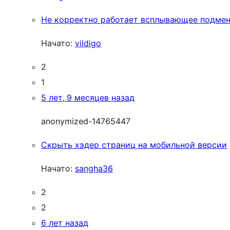
Не корректно работает всплывающее подме
Начато:
vildigo
2
1
5 лет, 9 месяцев назад
anonymized-14765447
Cкрыть хэдер страниц на мобильной версии
Начато:
sangha36
2
2
6 лет назад