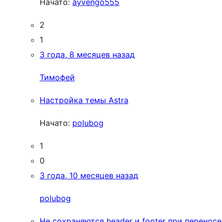
Начато:
ayvengo555
2
1
3 года, 8 месяцев назад
Тимофей
Настройка темы Astra
Начато:
polubog
1
0
3 года, 10 месяцев назад
polubog
Не сохраняются header и footer при переносе