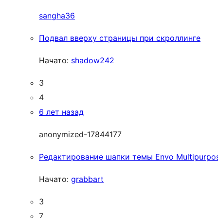
sangha36
Подвал вверху страницы при скроллинге
Начато:
shadow242
3
4
6 лет назад
anonymized-17844177
Редактирование шапки темы Envo Multipurpo
Начато:
grabbart
3
7