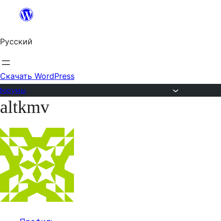
Перейти
к
Русский
содержимому
Скачать WordPress
Форумы
altkmv
Перейти
к
содержимому