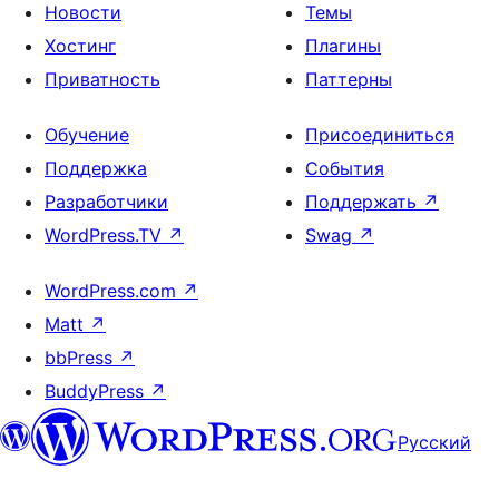
Новости
Темы
Хостинг
Плагины
Приватность
Паттерны
Обучение
Присоединиться
Поддержка
События
Разработчики
Поддержать
↗
WordPress.TV
↗
Swag
↗
WordPress.com
↗
Matt
↗
bbPress
↗
BuddyPress
↗
Русский