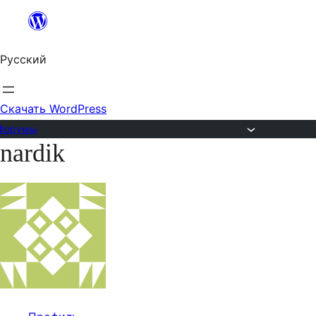
Перейти
к
Русский
содержимому
Скачать WordPress
Форумы
nardik
Перейти
к
содержимому