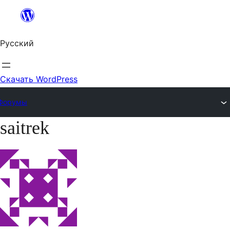
Перейти
к
Русский
содержимому
Скачать WordPress
Форумы
saitrek
Перейти
к
содержимому