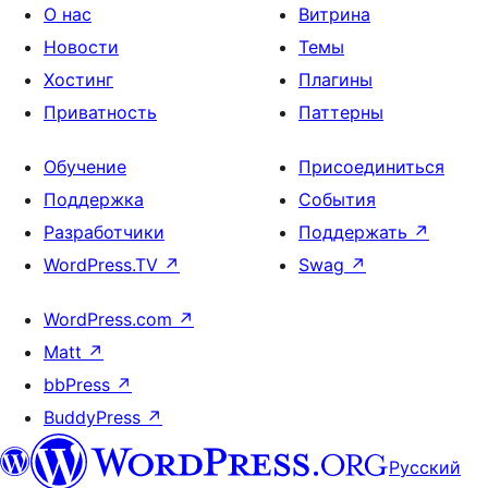
О нас
Витрина
Новости
Темы
Хостинг
Плагины
Приватность
Паттерны
Обучение
Присоединиться
Поддержка
События
Разработчики
Поддержать
↗
WordPress.TV
↗
Swag
↗
WordPress.com
↗
Matt
↗
bbPress
↗
BuddyPress
↗
Русский